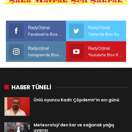
RadyOrjinal
RadyOrjinal
Facebook'ta Bize Katılın
Twitter'da Bize Katılın
Radyorjinal
RadyOrjinal
Instagram'da Bize katılın
Youtube'ta Bize Katılın
HABER TÜNELİ
Ünlü oyuncu Kadir Çöpdemir’in acı günü
Meteoroloji’den kar ve sağanak yağış
uyarısı