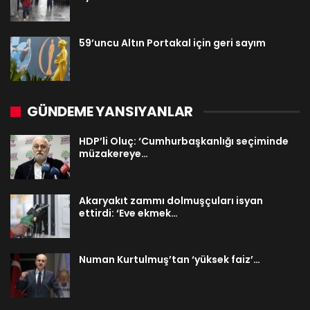
59’uncu Altın Portakal için geri sayım
GÜNDEME YANSIYANLAR
HDP’li Oluç: ‘Cumhurbaşkanlığı seçiminde
müzakereye…
Akaryakıt zammı dolmuşçuları isyan
ettirdi: ‘Eve ekmek…
Numan Kurtulmuş’tan ‘yüksek faiz’…