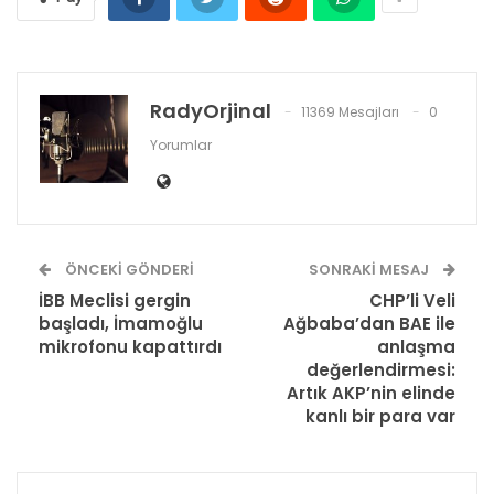
RadyOrjinal
11369 Mesajları
0
Yorumlar
ÖNCEKI GÖNDERI
SONRAKI MESAJ
İBB Meclisi gergin
CHP’li Veli
başladı, İmamoğlu
Ağbaba’dan BAE ile
mikrofonu kapattırdı
anlaşma
değerlendirmesi:
Artık AKP’nin elinde
kanlı bir para var