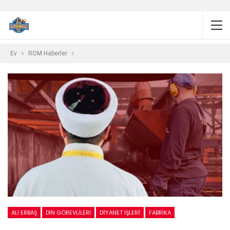
Ev
ROM Haberler
ALI ERBAŞ
DIN GÖREVLILERI
DİYANET İŞLERİ
FABRIKA