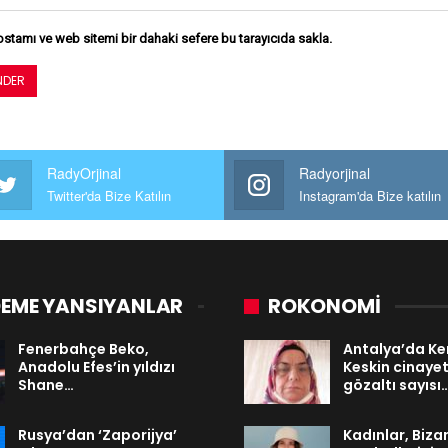
stamı ve web sitemi bir dahaki sefere bu tarayıcıda sakla.
RadyOrjinal
Radyorjinal
Twitter'da Bize Katılın
Instagram'da Bize katılın
EME YANSIYANLAR
ROKONOMİ
Fenerbahçe Beko,
Antalya’da Ke
Anadolu Efes’in yıldızı
Keskin cinaye
Shane…
gözaltı sayısı
Rusya’dan ‘Zaporijya’
Kadınlar, Biza