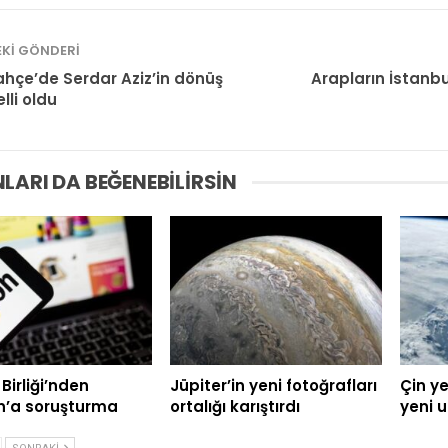
KI GÖNDERI
hçe’de Serdar Aziz’in dönüş
Arapların İstanb
elli oldu
LARI DA BEĞENEBILIRSIN
Birliği’nden
Jüpiter’in yeni fotoğrafları
Çin ye
’a soruşturma
ortalığı karıştırdı
yeni u