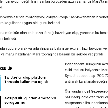
ler için uygun değil. İlim insanları bu yüzden uzun zamandır Mars’ta 
or.
niverwsiesi’nde mikrobiyoloji okuyan Pooja Kasiviswanathan’ın yönetti
s koşullarına uygun olduğunu belirledi.
ına mümkün olan en benzer örneği hazırlayan ekip, yoncanın bu besi
ni belirledi.
dan gübre olarak yararlanılınca az bakım gerektiren, hızlı büyüyen v
ve marul hazırlanan Mars toprağında başarılı bir şekilde yetiştirildi.
Independent Türkçe’nin akta
EKEBILIR
ekibi, tatlı su ihtiyacının Ma
Synechococcus sp. PCC 7002
Twitter’a rakip platform
Threads kullanıma açıldı
arıtılarak karşılanabileceğin
Öte yandan Kızıl Gezegen’de
hazırladığı örnekten farklı ol
Avrupa Birliği’nden Amazon’a
soruşturma
çalışmanın bilim insanlarına