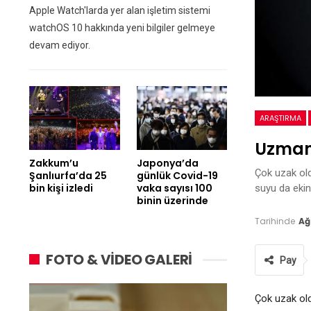
Apple Watch'larda yer alan işletim sistemi
watchOS 10 hakkında yeni bilgiler gelmeye
devam ediyor.
ARAŞTIRMA
Uzmanla
Zakkum’u
Japonya’da
Çok uzak old
Şanlıurfa’da 25
günlük Covid-19
bin kişi izledi
vaka sayısı 100
suyu da ekin
binin üzerinde
Tarihinde
Ağ
FOTO & VİDEO GALERİ
Pay
Çok uzak old