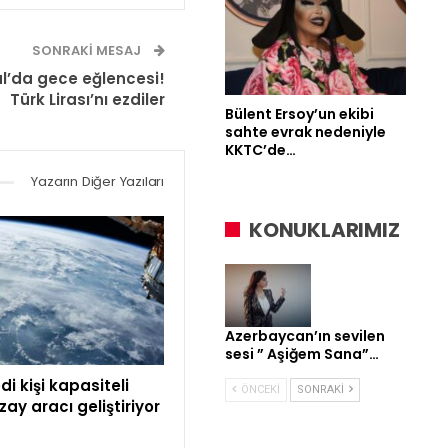
SONRAKI MESAJ
ul’da gece eğlencesi!
Türk Lirası’nı ezdiler
Bülent Ersoy’un ekibi
sahte evrak nedeniyle
KKTC’de…
Yazarın Diğer Yazıları
KONUKLARIMIZ
Azerbaycan’ın sevilen
sesi ” Aşiğem Sana”…
di kişi kapasiteli
ÖNCEKI
SONRAKI
zay aracı geliştiriyor