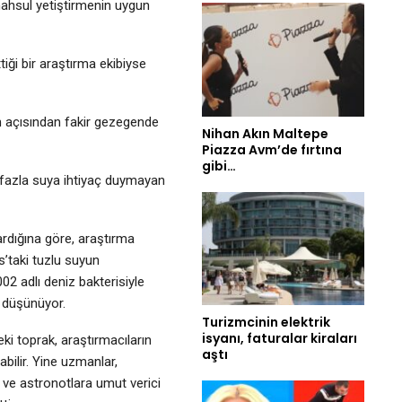
mahsul yetiştirmenin uygun
ği bir araştırma ekibiyse
n açısından fakir gezegende
Nihan Akın Maltepe
Piazza Avm’de fırtına
gibi…
e fazla suya ihtiyaç duymayan
rdığına göre, araştırma
rs’taki tuzlu suyun
 adlı deniz bakterisiyle
i düşünüyor.
Turizmcinin elektrik
isyanı, faturalar kiraları
ki toprak, araştırmacıların
aştı
abilir. Yine uzmanlar,
 ve astronotlara umut verici