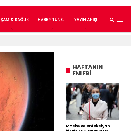
AŞAM & SAĞLIK
HABER TÜNELI
YAYIN AKIŞI
HAFTANIN
ENLERİ
Maske ve enfeksiyon