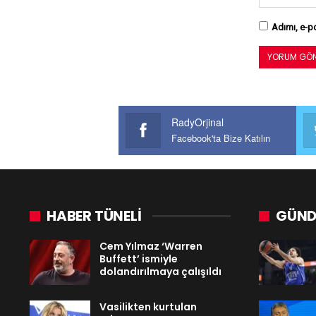
Adımı, e-po
RadyOrjinal
Facebook'ta Bize Katılın
HABER TÜNELİ
GÜND
Cem Yılmaz ‘Warren
Buffett’ ismiyle
dolandırılmaya çalışıldı
Vasilikten kurtulan