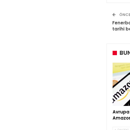
ÖNCE
Fenerba
tarihi b
BUN
Avrupa 
Amazon