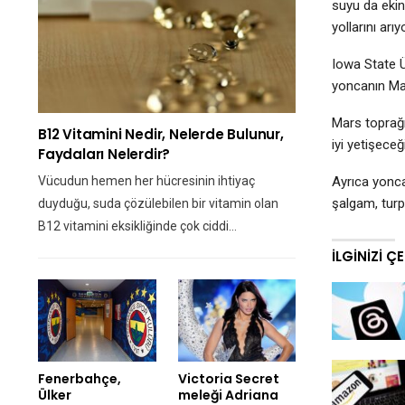
suyu da ekin
yollarını arıy
Iowa State Ü
yoncanın Mar
Mars toprağ
B12 Vitamini Nedir, Nelerde Bulunur,
iyi yetişeceği
Faydaları Nelerdir?
Vücudun hemen her hücresinin ihtiyaç
Ayrıca yonca
şalgam, turp 
duyduğu, suda çözülebilen bir vitamin olan
B12 vitamini eksikliğinde çok ciddi…
İLGINIZI Ç
Fenerbahçe,
Victoria Secret
Ülker
meleği Adriana