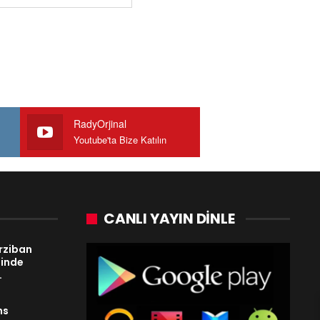
RadyOrjinal
Youtube'ta Bize Katılın
CANLI YAYIN DINLE
rziban
tinde
…
ns