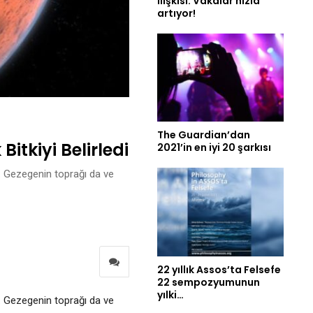
ilişkisi: Vakalar hızla
artıyor!
The Guardian’dan
itkiyi Belirledi
2021’in en iyi 20 şarkısı
r. Gezegenin toprağı da ve
22 yıllık Assos’ta Felsefe
22 sempozyumunun
yılki…
r. Gezegenin toprağı da ve