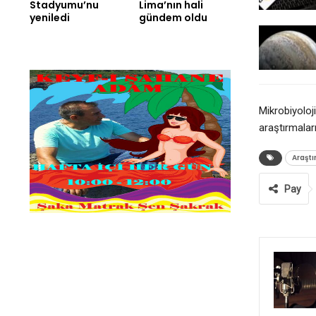
Stadyumu’nu
Lima’nın hali
yeniledi
gündem oldu
Mikrobiyoloj
araştırmalar
Araşt
Pay