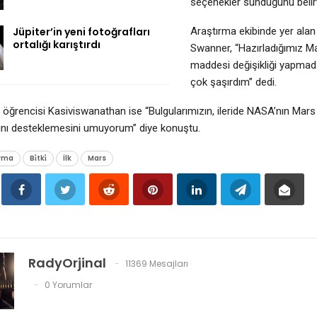
seçenekler sunduğunu belirt
Jüpiter’in yeni fotoğrafları
Araştırma ekibinde yer alan
ortalığı karıştırdı
Swanner, “Hazırladığımız Ma
maddesi değişikliği yapmad
çok şaşırdım” dedi.
i öğrencisi Kasiviswanathan ise “Bulgularımızın, ileride NASA’nın Mar
ını desteklemesini umuyorum” diye konuştu.
ırma
Bi̇tki̇
İlk
Mars
RadyOrjinal
11369 Mesajları
0 Yorumlar