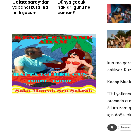
Galatasaray’dan
Dünya çocuk
yabancı kuralına
hakları günü ne
milli çözüm!
zaman?
kuruma göre 
satılıyor. Ku
Kasap Musta
“Et fiyatlar
oranında düş
8 Lira zam g
için doğal ol
beyaz