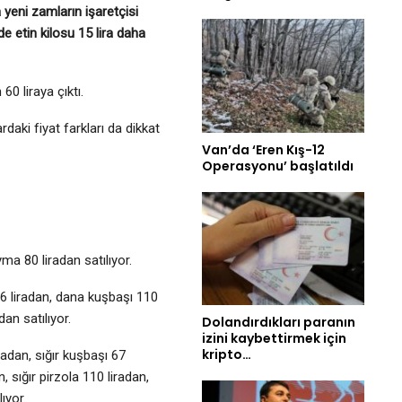
 yeni zamların işaretçisi
e etin kilosu 15 lira daha
60 liraya çıktı.
aki fiyat farkları da dikkat
Van’da ‘Eren Kış-12
Operasyonu’ başlatıldı
ma 80 liradan satılıyor.
 liradan, dana kuşbaşı 110
dan satılıyor.
Dolandırdıkları paranın
izini kaybettirmek için
kripto…
radan, sığır kuşbaşı 67
n, sığır pirzola 110 liradan,
lıyor.