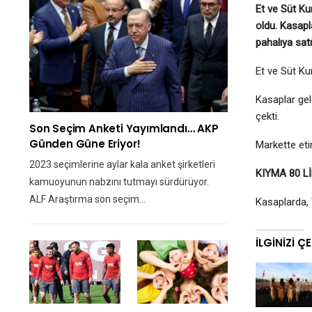
Et ve Süt Ku
oldu. Kasapl
pahalıya satı
Et ve Süt Kur
Kasaplar gel
çekti.
Son Seçim Anketi Yayımlandı… AKP
Günden Güne Eriyor!
Markette etin
2023 seçimlerine aylar kala anket şirketleri
KIYMA 80 L
kamuoyunun nabzını tutmayı sürdürüyor.
ALF Araştırma son seçim…
Kasaplarda, 
İLGINIZI Ç