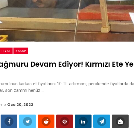
FİYAT
KASAP
ğmuru Devam Ediyor! Kırmızı Ete Ye
rumu’nun karkas et fiyatlarını 10 TL artırması, perakende fiyatlarda da
lar, son zammı henüz …
eme
Oca 20, 2022