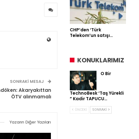
CHP’den ‘Türk
Telekom’un satışı…
KONUKLARIMIZ
O Bir
SONRAKI MESAJ
ndöken: Akaryakıttan
TechnoBesk ‘Taş Yürekli
ÖTV alınmamalı
” Kadir TAPUCU…
ÖNCEKI
SONRAKI
Yazarın Diğer Yazıları