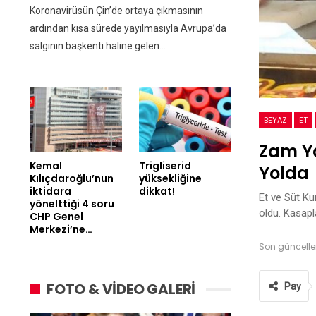
Koronavirüsün Çin’de ortaya çıkmasının
ardından kısa sürede yayılmasıyla Avrupa’da
salgının başkenti haline gelen…
BEYAZ
ET
Zam Ya
Kemal
Trigliserid
Yolda
Kılıçdaroğlu’nun
yüksekliğine
iktidara
dikkat!
Et ve Süt Ku
yönelttiği 4 soru
oldu. Kasap
CHP Genel
Merkezi’ne…
Son güncell
FOTO & VİDEO GALERİ
Pay