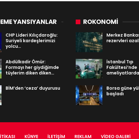
EME YANSIYANLAR
ROKONOMİ
CHP Lideri Kılıçdaroğlu:
Merkez Banka
Suriyeli kardeşlerimizi
rezervleri azal
yolcu…
Abdülkadir Ömür:
İstanbul Tıp
Formayı her giydiğimde
Fakültesi’nde
tüylerim diken diken…
ameliyatlard
BİM’den ‘ceza’ duyurusu
Borsa güne yük
başladı
ITIKASI
KÜNYE
İLETIŞIM
REKLAM
VIDEO GALERI