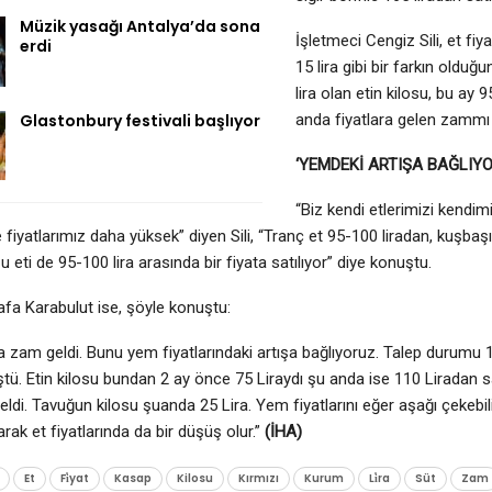
Müzik yasağı Antalya’da sona
İşletmeci Cengiz Sili, et fi
erdi
15 lira gibi bir farkın oldu
lira olan etin kilosu, bu ay 9
Glastonbury festivali başlıyor
anda fiyatlara gelen zammı
‘YEMDEKİ ARTIŞA BAĞLIY
“Biz kendi etlerimizi kendi
fiyatlarımız daha yüksek” diyen Sili, “Tranç et 95-100 liradan, kuşbaşı
zu eti de 95-100 lira arasında bir fiyata satılıyor” diye konuştu.
fa Karabulut ise, şöyle konuştu:
ına zam geldi. Bunu yem fiyatlarındaki artışa bağlıyoruz. Talep durumu 
tü. Etin kilosu bundan 2 ay önce 75 Liraydı şu anda ise 110 Liradan s
eldi. Tavuğun kilosu şuanda 25 Lira. Yem fiyatlarını eğer aşağı çekebil
arak et fiyatlarında da bir düşüş olur.”
(İHA)
Et
Fi̇yat
Kasap
Kilosu
Kırmızı
Kurum
Li̇ra
Süt
Zam