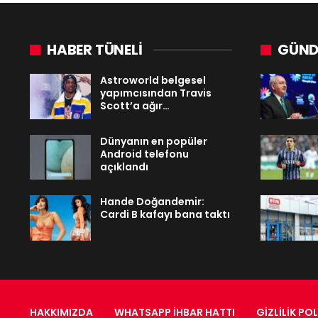
HABER TÜNELİ
GÜND
Astroworld belgesel
yapımcısından Travis
Scott’a ağır…
Dünyanın en popüler
Android telefonu
açıklandı
Hande Doğandemir:
Cardi B kafayı bana taktı
HAKKIMIZDA
WHATSAPP İHBAR HATTI
GIZLILIK POL