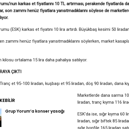
rumu’nun karkas et fiyatlarını 10 TL artırması, perakende fiyatlarda da
ar, son zammı henüz fiyatlara yansıtmadıklarını söylese de marketlerd
lıyor.
umu (ESK) karkas et fiyatını 10 lira artırdı. Büyükbaş kesimi 50 liradan 
en zammı henüz fiyatlara yansıtmadıklarını söylerken, market kasaplard
 kilosu ortalama 15 lira daha pahalıya satılıyor.
İRAYA ÇIKTI
Tranç et 95-100 liradan, kuşbaşı et 95 liradan, döş 90 liradan, dana kıy
Marketlerde dana sarma 106
EKEBILIR
liradan, tranç kıyma 116 lira
Grup Yorum’a konser yasağı
ESK’da ise, sığır kıyma 60 li
liradan, sığır biftek 85 lirada
sığır bonfile 165 liradan satı