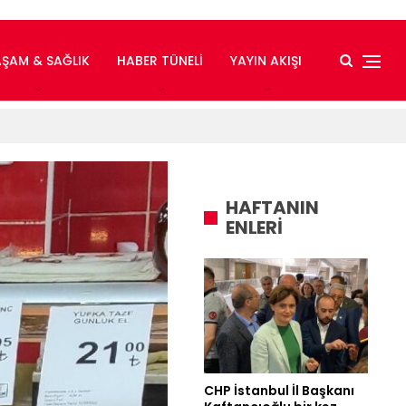
AŞAM & SAĞLIK
HABER TÜNELI
YAYIN AKIŞI
HAFTANIN
ENLERİ
CHP İstanbul İl Başkanı