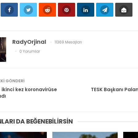
RadyOrjinal
11369 Mesajları
0 Yorumlar
KI GÖNDERI
 ikinci kez koronavirüse
TESK Başkanı Pala
ndı
LARI DA BEĞENEBILIRSIN