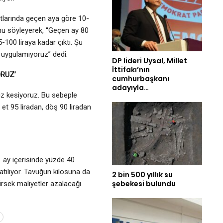
yatlarında geçen aya göre 10-
ğunu söyleyerek, “Geçen ay 80
5-100 liraya kadar çıktı. Şu
 uygulamıyoruz” dedi.
DP lideri Uysal, Millet
İttifakı’nın
ORUZ’
cumhurbaşkanı
adayıyla…
miz kesiyoruz. Bu sebeple
 et 95 liradan, döş 90 liradan
1 ay içerisinde yüzde 40
atılıyor. Tavuğun kilosuna da
2 bin 500 yıllık su
şebekesi bulundu
irsek maliyetler azalacağı