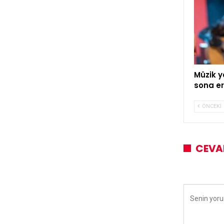
Müzik y
sona er
ÖNCEKI
CEVA