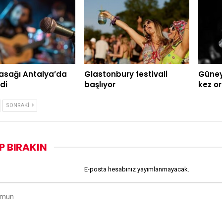
asağı Antalya’da
Glastonbury festivali
Güney 
di
başlıyor
kez o
SONRAKI
P BIRAKIN
E-posta hesabınız yayımlanmayacak.