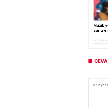
Müzik y
sona er
ÖNCEKI
CEVA