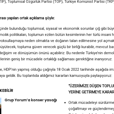
 (TİP), Toplumsal Özgürlük Partisi (TÖP), Türkiye Komünist Partisi (TKP)
rası yapılan ortak açıklama şöyle:
 içinde bulunduğu toplumsal, siyasal ve ekonomik sorunlar çığ gibi büy
mcılık politikaları, toplumun ezilen bütün kesimlerinin her türlü insani h
yoksullaşmaya neden olmakta ve doğanın talan edilmesine yol açmakt
üyütecek, topluma güven verecek güçlü bir birliği kurabilir, mevcut bas
eğişim ve dönüşümün önünü açabiliriz. Bu nedenle Türkiye’nin demokra
lerinin geniş bir mücadele ortaklığı sağlaması gerektiğine inanıyoruz.
, HDP’nin yapmış olduğu çağrıyla 18 Ocak 2022 tarihinde aşağıda imz
raya geldik. Bu toplantıda aldığımız kararları kamuoyuyla paylaşıyoruz:
“ÜZERİMİZE DÜŞEN TOPL
EKEBILIR
YERİNE GETİRMEYE KARAR
Grup Yorum’a konser yasağı
Ortak mücadeleyi sürdürmey
çoğaltmayı ve güçlendirmey