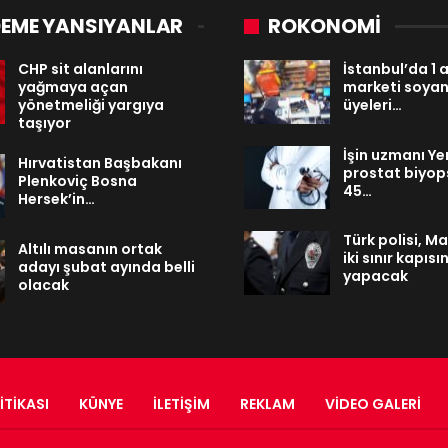
EME YANSIYANLAR
ROKONOMİ
CHP sit alanlarını
İstanbul’da 1 
yağmaya açan
marketi soyan
yönetmeliği yargıya
üyeleri…
taşıyor
İşin uzmanı Y
Hırvatistan Başbakanı
prostat biyops
Plenkoviç Bosna
45…
Hersek’in…
Türk polisi, M
Altılı masanın ortak
iki sınır kapıs
adayı şubat ayında belli
yapacak
olacak
ITIKASI
KÜNYE
İLETIŞIM
REKLAM
VIDEO GALERI