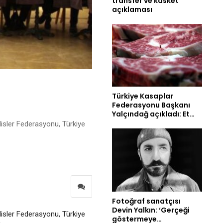
transfer ve kasket
açıklaması
Türkiye Kasaplar
Federasyonu Başkanı
Yalçındağ açıkladı: Et…
lisler Federasyonu, Türkiye
Fotoğraf sanatçısı
Devin Yalkın: ‘Gerçeği
lisler Federasyonu, Türkiye
göstermeye…