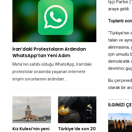
İşçi Partisi
araya geldi.
Toplantı son
“Türkiye’nin
talan ve ayrı
alınmasına, 
İran’daki Protestoların Ardından
için umudu b
WhatsApp’tan Yeni Adım
demokratik d
Meta'nın sahibi olduğu WhatsApp, İran'daki
devrimci güç
protestolar sırasında yaşanan internete
erişim sorunlarının ardından…
Bu çerçevede
olarak bir a
İLGINIZI Ç
Kız Kulesi’nin yeni
Türkiye’de son 20