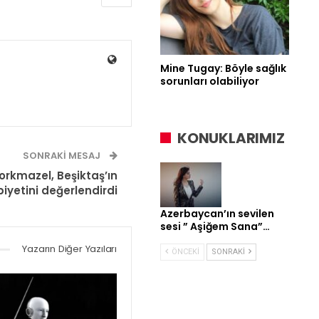
Mine Tugay: Böyle sağlık
sorunları olabiliyor
KONUKLARIMIZ
SONRAKI MESAJ
rkmazel, Beşiktaş’ın
biyetini değerlendirdi
Azerbaycan’ın sevilen
sesi ” Aşiğem Sana”…
Yazarın Diğer Yazıları
ÖNCEKI
SONRAKI