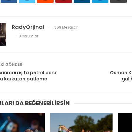
RadyOrjinal
11369 Mesajları
0 Yorumlar
KI GÖNDERI
anmaraş’ta petrol boru
Osman Ko
da korkutan patlama
gali
LARI DA BEĞENEBILIRSIN