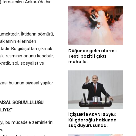
 temsilcileri Ankara’da bir
ümektedir. İktidarın sömürü,
aklarının ellerinden
adır. Bu gidişattan çıkmak
Düğünde gelin alarmı:
Testi pozitif çıktı
kı rejiminin önünü kesebilir,
mahalle…
tik, sol, sosyalist ve
ası bulunun siyasal yapılar
UMSAL SORUMLULUĞU
LIYIZ”
İÇİŞLERİ BAKANI Soylu:
Kılıçdaroğlu hakkında
i, bu mücadele zeminlerini
suç duyurusunda…
i,