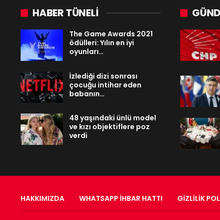
HABER TÜNELİ
GÜND
The Game Awards 2021
ödülleri: Yılın en iyi
oyunları…
İzlediği dizi sonrası
çocuğu intihar eden
babanın…
48 yaşındaki ünlü model
ve kızı objektiflere poz
verdi
HAKKIMIZDA
WHATSAPP İHBAR HATTI
GIZLILIK POL