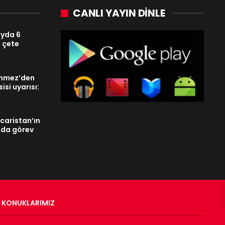
CANLI YAYIN DINLE
ayda 6
 çete
enmez’den
isi uyarısı:
acaristan’ın
ında görev
KONUKLARIMIZ