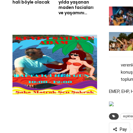
hali böyle olacak
yılda yaşanan
maden faciaları
ve yaşamını…
verenl
konuşm
toplum
EMEP, EHP, H
açıkl
Pay