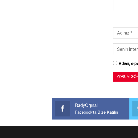
Adımı, e-po
RadyOrjinal
Facebook'ta Bize Katılın