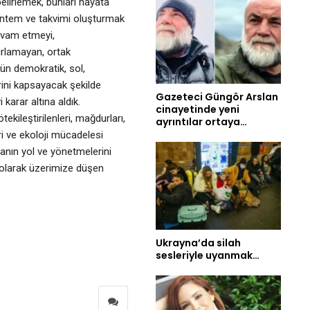
elirlemek, bunları hayata
yöntem ve takvimi oluşturmak
evam etmeyi,
ırlamayan, ortak
ün demokratik, sol,
rini kapsayacak şekilde
Gazeteci Güngör Arslan
karar altına aldık.
cinayetinde yeni
ötekileştirilenleri, mağdurları,
ayrıntılar ortaya…
eri ve ekoloji mücadelesi
manın yol ve yönetmelerini
 olarak üzerimize düşen
Ukrayna’da silah
sesleriyle uyanmak…