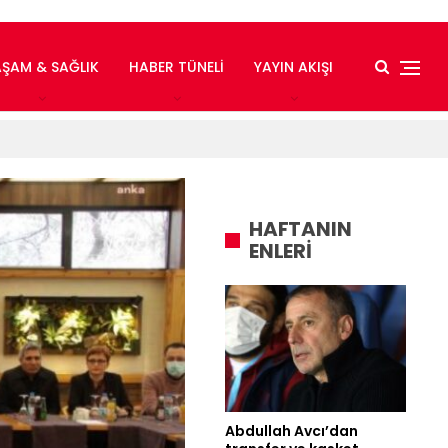
AŞAM & SAĞLIK
HABER TÜNELI
YAYIN AKIŞI
HAFTANIN
ENLERİ
Abdullah Avcı’dan