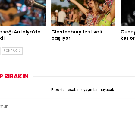
asağı Antalya’da
Glastonbury festivali
Güney 
di
başlıyor
kez o
SONRAKI
P BIRAKIN
E-posta hesabınız yayımlanmayacak.