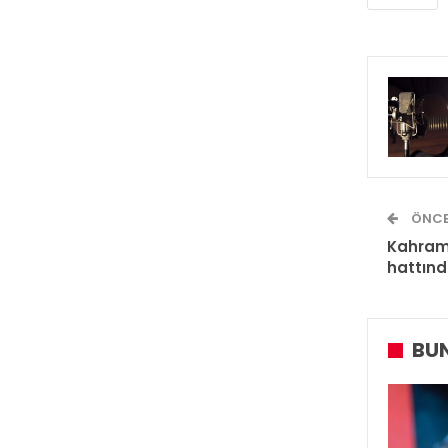
ÖNCE
Kahram
hattın
BUN