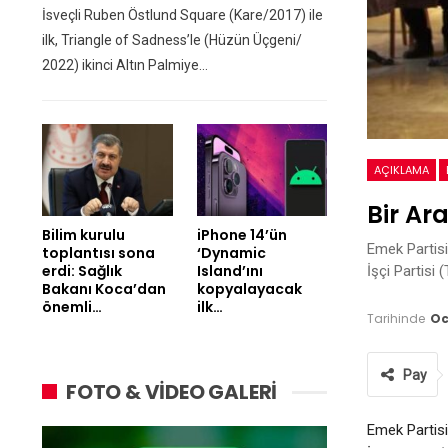
İsveçli Ruben Östlund Square (Kare/2017) ile
ilk, Triangle of Sadness’le (Hüzün Üçgeni/
2022) ikinci Altın Palmiye…
AÇIKLAMA
Bir Ar
Bilim kurulu
iPhone 14’ün
Emek Partisi
toplantısı sona
‘Dynamic
erdi: Sağlık
Island’ını
İşçi Partisi 
Bakanı Koca’dan
kopyalayacak
önemli…
ilk…
Tarihinde
Oc
Pay
FOTO & VİDEO GALERİ
Emek Partisi