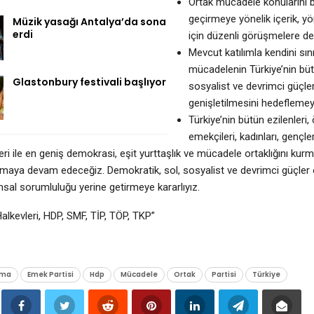
Ortak mücadele konularını b
geçirmeye yönelik içerik, 
Müzik yasağı Antalya’da sona
erdi
için düzenli görüşmelere d
Mevcut katılımla kendini sın
mücadelenin Türkiye’nin büt
Glastonbury festivali başlıyor
sosyalist ve devrimci güçle
genişletilmesini hedeflemeyi 
Türkiye’nin bütün ezilenleri, 
emekçileri, kadınları, gençl
eri ile en geniş demokrasi, eşit yurttaşlık ve mücadele ortaklığını kur
aya devam edeceğiz. Demokratik, sol, sosyalist ve devrimci güçler
sal sorumluluğu yerine getirmeye kararlıyız.
alkevleri, HDP, SMF, TİP, TÖP, TKP”
ama
Emek Partisi
Hdp
Mücadele
Ortak
Partisi
Türkiye