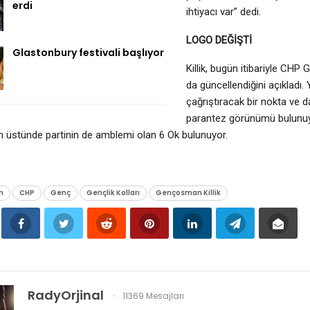
erdi
ihtiyacı var” dedi.
LOGO DEĞİŞTİ
Glastonbury festivali başlıyor
Killik, bugün itibariyle CHP 
da güncellendiğini açıkladı. 
çağrıştıracak bir nokta ve 
parantez görünümü bulunuyo
n üstünde partinin de amblemi olan 6 Ok bulunuyor.
n
CHP
Genç
Gençlik Kolları
Gençosman Killik
RadyOrjinal
11369 Mesajları