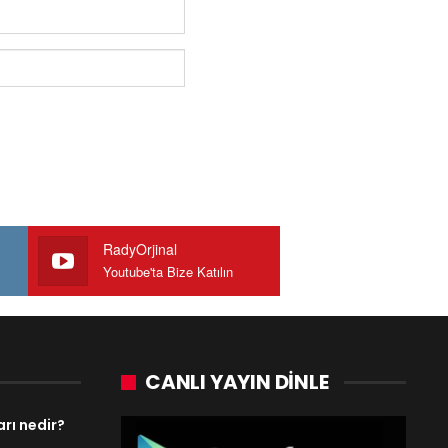
RadyOrjinal
Youtube'ta Bize Katılın
CANLI YAYIN DINLE
arı nedir?