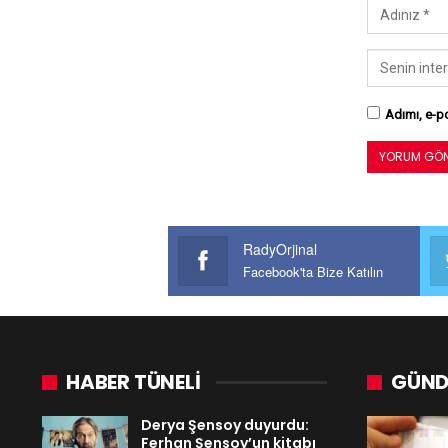
Adımı, e-po
RadyOrjinal
Facebook'ta Bize Katılın
HABER TÜNELİ
GÜND
Derya Şensoy duyurdu:
Ferhan Şensoy’un kitabı