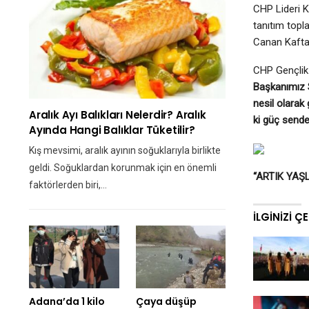
CHP Lideri K
tanıtım topl
Canan Kaftan
CHP Gençlik 
Başkanımız S
nesil olarak
Aralık Ayı Balıkları Nelerdir? Aralık
ki güç sende
Ayında Hangi Balıklar Tüketilir?
Kış mevsimi, aralık ayının soğuklarıyla birlikte
geldi. Soğuklardan korunmak için en önemli
“ARTIK YAŞL
faktörlerden biri,…
İLGINIZI Ç
Adana’da 1 kilo
Çaya düşüp