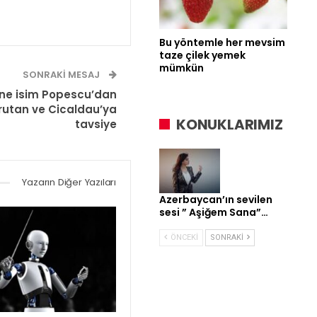
Bu yöntemle her mevsim
taze çilek yemek
mümkün
SONRAKI MESAJ
ne isim Popescu’dan
utan ve Cicaldau’ya
KONUKLARIMIZ
tavsiye
Yazarın Diğer Yazıları
Azerbaycan’ın sevilen
sesi ” Aşiğem Sana”…
ÖNCEKI
SONRAKI