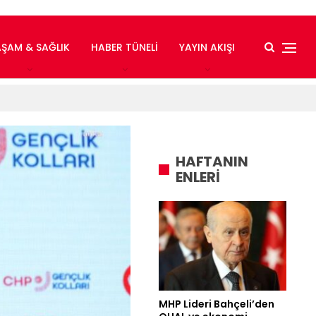
AŞAM & SAĞLIK
HABER TÜNELI
YAYIN AKIŞI
HAFTANIN
ENLERİ
MHP Lideri Bahçeli’den