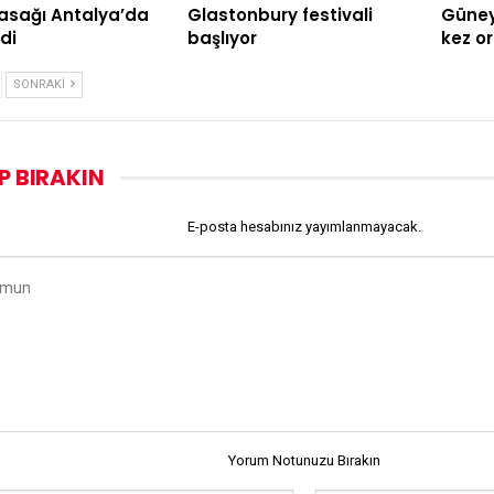
asağı Antalya’da
Glastonbury festivali
Güney 
di
başlıyor
kez o
SONRAKI
P BIRAKIN
E-posta hesabınız yayımlanmayacak.
Yorum Notunuzu Bırakın