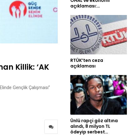
OHAL ve ekonomi
açıklaması:…
RTÜK’ten ceza
n Killik: ‘AK
açıklaması
Elinde Gençlik Çalışması”
Ünlü rapçi göz altına
alındı, 8 milyon TL
ödeyip serbest…