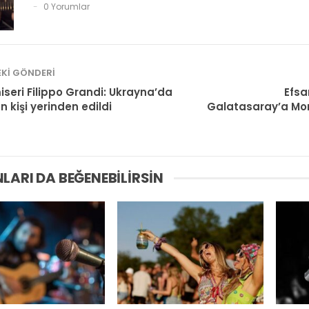
0 Yorumlar
KI GÖNDERI
seri Filippo Grandi: Ukrayna’da
Efsa
n kişi yerinden edildi
Galatasaray’a Mor
LARI DA BEĞENEBILIRSIN