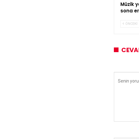
Müzik y
sona er
ÖNCEKI
CEVA