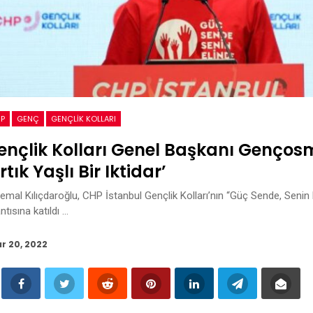
P
GENÇ
GENÇLIK KOLLARI
nçlik Kolları Genel Başkanı Gençosma
rtık Yaşlı Bir Iktidar’
emal Kılıçdaroğlu, CHP İstanbul Gençlik Kolları’nın “Güç Sende, Senin 
ntısına katıldı …
r 20, 2022