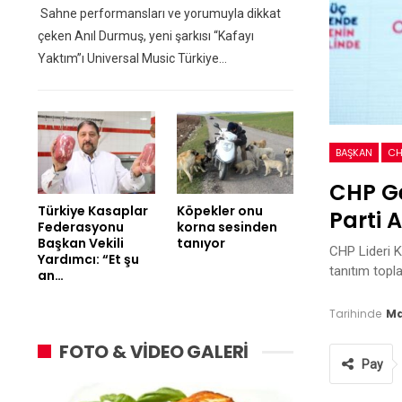
Sahne performansları ve yorumuyla dikkat
çeken Anıl Durmuş, yeni şarkısı “Kafayı
Yaktım”ı Universal Music Türkiye…
BAŞKAN
CH
CHP Ge
Türkiye Kasaplar
Köpekler onu
Parti A
Federasyonu
korna sesinden
Başkan Vekili
tanıyor
CHP Lideri K
Yardımcı: “Et şu
tanıtım topla
an…
Tarihinde
Ma
FOTO & VİDEO GALERİ
Pay