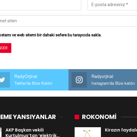
stamı ve web sitemi bir dahaki sefere bu tarayıcıda sakla.
RadyOrjinal
Radyorjinal
Twitter'da Bize Katılın
Instagram'da Bize katılın
EME YANSIYANLAR
ROKONOMİ
AKP Başkan vekili
Kirazın faydal
Kurtulmuş’tan ‘elektrik…