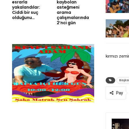
esrarla
kaybolan
yakalandılar:
asteğmeni
Ciddi bir suç
arama
olduğunu…
çalışmalarında
2’nci gün
kırmızı zemi
Başka
Pay