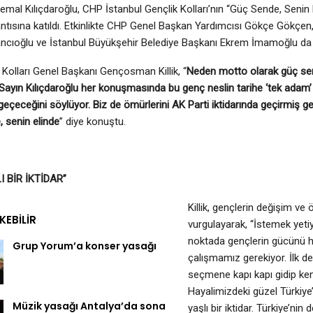
emal Kılıçdaroğlu, CHP İstanbul Gençlik Kolları’nın “Güç Sende, Senin 
antısına katıldı. Etkinlikte CHP Genel Başkan Yardımcısı Gökçe Gökçen
cıoğlu ve İstanbul Büyükşehir Belediye Başkanı Ekrem İmamoğlu da y
Kolları Genel Başkanı Gençosman Killik, “
Neden motto olarak güç sen
ayın Kılıçdaroğlu her konuşmasında bu genç neslin tarihe ‘tek adam’
 geçeceğini söylüyor. Biz de ömürlerini AK Parti iktidarında geçirmiş 
, senin elinde
” diye konuştu.
I BİR İKTİDAR”
Killik, gençlerin değişim ve 
EKEBILIR
vurgulayarak, “İstemek yeti
noktada gençlerin gücünü h
Grup Yorum’a konser yasağı
çalışmamız gerekiyor. İlk d
seçmene kapı kapı gidip ken
Hayalimizdeki güzel Türkiye’
Müzik yasağı Antalya’da sona
yaşlı bir iktidar. Türkiye’nin