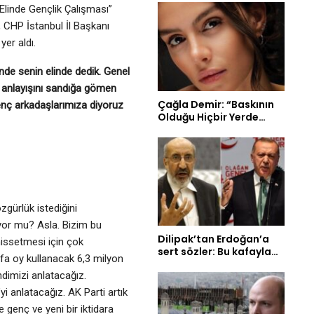
Elinde Gençlik Çalışması”
, CHP İstanbul İl Başkanı
er aldı.
de senin elinde dedik. Genel
 anlayışını sandığa gömen
Çağla Demir: “Baskının
genç arkadaşlarımıza diyoruz
Olduğu Hiçbir Yerde…
özgürlük istediğini
yor mu? Asla. Bizim bu
Dilipak’tan Erdoğan’a
issetmesi için çok
sert sözler: Bu kafayla…
efa oy kullanacak 6,3 milyon
dimizi anlatacağız.
yi anlatacağız. AK Parti artık
 de genç ve yeni bir iktidara