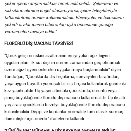
şeker içeren atıştırmalıklar tercih edilmelidir. Şekerlerin ve
sakızların alımına engel olunamıyorsa, şeker bileşikleriyle
tatlandırılmış ürünler kullanılmalıdır. Ebeveynler ve bakıcıların
şekerli sıvılar içeren biberonları uyku öncesinde çocuğa
vermemeleri tavsiye edilir.”
FLORÜRLÜ DİŞ MACUNU TAVSİYESİ
“Çürük gelişimi riskini azaltmanın en iyi yolun ağız hijyeni
uygulamaları. İlk süt dişinin sürme zamanından geç olmamak
üzere ağız hijyeni önlemleri uygulanmaya başlanmalıdır” diyen
Tandoğan, “Çocuklarda diş fırçalama, ebeveynleri tarafından,
yaşa uygun boyutta yumuşak bir diş fırçası kullanılarak günde iki
kez yapılmalıdır. Üç yaşın altındaki çocuklarda, sürüntü veya
pirinç büyüklüğünde florürlü diş macunu kullanılmalıdır. Üç ile altı
yaş arası çocuklarda bezelye büyüklüğünde florürlü diş macunu
kullanılmalıdır. Diş ipi ve kürdanlar normalde tam olarak sürmüş
daimi dişler için önerilir” ifadelerini kullandı.
“ÇÜRÜĞE GEÇ MÜDAHALE DİŞ KAYBINA NEDEN OLABİLİR”