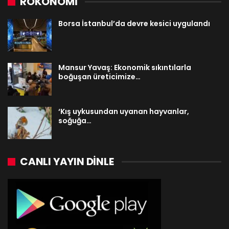
ROKONOMİ
Borsa İstanbul’da devre kesici uygulandı
Mansur Yavaş: Ekonomik sıkıntılarla
boğuşan üreticimize…
‘Kış uykusundan uyanan hayvanlar,
soğuğa…
CANLI YAYIN DINLE