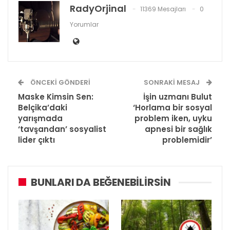
RadyOrjinal
11369 Mesajları
0
Yorumlar
ÖNCEKI GÖNDERI
SONRAKI MESAJ
Maske Kimsin Sen:
İşin uzmanı Bulut
Belçika’daki
‘Horlama bir sosyal
yarışmada
problem iken, uyku
‘tavşandan’ sosyalist
apnesi bir sağlık
lider çıktı
problemidir’
BUNLARI DA BEĞENEBILIRSIN