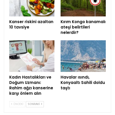
Kanser riskini azaltan
Kırım Kongo kanamalı
10 tavsiye
ateşi belirtileri
nelerdir?
Kadın Hastalıkları ve
Havalar ısındı,
Doğum Uzmanı:
Konyaaltı Sahili doldu
Rahim ağzı kanserine
taştı
karşı önlem alın
ÖNCEKI
SONRAKI