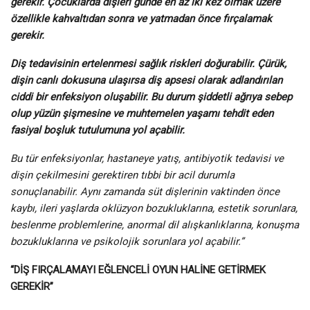
gerekir. Çocuklarda dişleri günde en az iki kez olmak üzere
özellikle kahvaltıdan sonra ve yatmadan önce fırçalamak
gerekir.
Diş tedavisinin ertelenmesi sağlık riskleri doğurabilir. Çürük,
dişin canlı dokusuna ulaşırsa diş apsesi olarak adlandırılan
ciddi bir enfeksiyon oluşabilir. Bu durum şiddetli ağrıya sebep
olup yüzün şişmesine ve muhtemelen yaşamı tehdit eden
fasiyal boşluk tutulumuna yol açabilir.
Bu tür enfeksiyonlar, hastaneye yatış, antibiyotik tedavisi ve
dişin çekilmesini gerektiren tıbbi bir acil durumla
sonuçlanabilir. Aynı zamanda süt dişlerinin vaktinden önce
kaybı, ileri yaşlarda oklüzyon bozukluklarına, estetik sorunlara,
beslenme problemlerine, anormal dil alışkanlıklarına, konuşma
bozukluklarına ve psikolojik sorunlara yol açabilir.”
“DİŞ FIRÇALAMAYI EĞLENCELİ OYUN HALİNE GETİRMEK
GEREKİR”