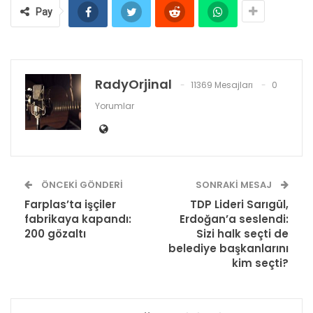
Pay
RadyOrjinal
11369 Mesajları
0
Yorumlar
ÖNCEKI GÖNDERI
SONRAKI MESAJ
Farplas’ta işçiler
TDP Lideri Sarıgül,
fabrikaya kapandı:
Erdoğan’a seslendi:
200 gözaltı
Sizi halk seçti de
belediye başkanlarını
kim seçti?