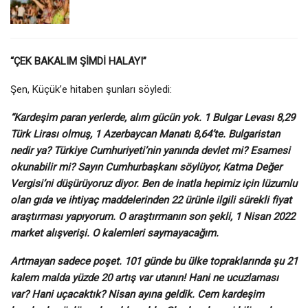
“ÇEK BAKALIM ŞİMDİ HALAYI”
Şen, Küçük’e hitaben şunları söyledi:
“Kardeşim paran yerlerde, alım gücün yok. 1 Bulgar Levası 8,29
Türk Lirası olmuş, 1 Azerbaycan Manatı 8,64’te. Bulgaristan
nedir ya? Türkiye Cumhuriyeti’nin yanında devlet mi? Esamesi
okunabilir mi? Sayın Cumhurbaşkanı söylüyor, Katma Değer
Vergisi’ni düşürüyoruz diyor. Ben de inatla hepimiz için lüzumlu
olan gıda ve ihtiyaç maddelerinden 22 ürünle ilgili sürekli fiyat
araştırması yapıyorum. O araştırmanın son şekli, 1 Nisan 2022
market alışverişi. O kalemleri saymayacağım.
Artmayan sadece poşet. 101 günde bu ülke topraklarında şu 21
kalem malda yüzde 20 artış var utanın! Hani ne ucuzlaması
var? Hani uçacaktık? Nisan ayına geldik. Cem kardeşim