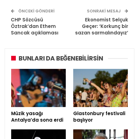
ÖNCEKI GÖNDERI
SONRAKI MESAJ
CHP Sözcüsü
Ekonomist Selçuk
Öztrak’dan Ethem
Geçer: ‘Korkunç bir
Sancak açıklaması
sazan sarmalındayız’
BUNLARI DA BEĞENEBILIRSIN
Müzik yasağı
Glastonbury festivali
Antalya’da sona erdi
başlıyor