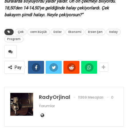
buralarda söylüyordu yaldır yaldır. Oh oh çekmeyi biliyordu.
18,50’den 14-14,50’ye geldiğinde halay çekiyorlardı. Çek
bakayım şimdi halayı. Neyle çekiyorsun?”
Çek
cem küçük
Dolar
Ekonomi
Ersan Şen
Halay
Program
Pay
RadyOrjinal
11369 Mesajları
0
Yorumlar