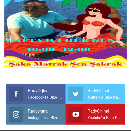
RadyOrjinal
RadyOrjinal
Facebook'ta Bize Katılın
Twitter'da Bize Katılın
Radyorjinal
RadyOrjinal
Instagram'da Bize katılın
Youtube'ta Bize Katılın