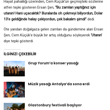
Hayat pahalılığı üzerinden, Cem Küçük’ün geçmişteki sözlerine
atfen tepki gösteren Ersan Şen,
“Bu zamları yaptığınız için
utanın! Hani uçacaktık? Buralarda oh çekmeyi biliyordun, Dolar
13’e geldiğinde halay çekiyordun, çek bakalım şimdi”
dedi.
Öte yandan doğalgaza gelen zamları da gündemine alan Ersan
Şen, Cem Küçük’e büyük bir artış olduğunu söyleyerek
‘Utanın’
diye tepki gösterdi.
İLGINIZI ÇEKEBILIR
Grup Yorum’a konser yasağı
Müzik yasağı Antalya’da sona erdi
Glastonbury festivali başlıyor