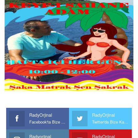
RadyOrjinal
RadyOrjinal
Facebook'ta Bize Katılın
Twitter'da Bize Katılın
Radyorjinal
RadyOrjinal