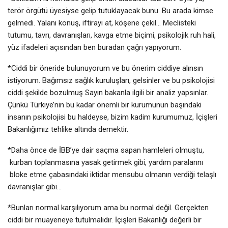
terör örgütü üyesiyse gelip tutuklayacak bunu. Bu arada kimse
gelmedi. Yalanı konuş, iftirayı at, köşene çekil… Meclisteki
tutumu, tavrı, davranışları, kavga etme biçimi, psikolojik ruh hali,
yüz ifadeleri açısından ben buradan çağrı yapıyorum.
*Ciddi bir öneride bulunuyorum ve bu önerim ciddiye alınsın
istiyorum. Bağımsız sağlık kuruluşları, gelsinler ve bu psikolojisi
ciddi şekilde bozulmuş Sayın bakanla ilgili bir analiz yapsınlar.
Çünkü Türkiye’nin bu kadar önemli bir kurumunun başındaki
insanın psikolojisi bu haldeyse, bizim kadim kurumumuz, İçişleri
Bakanlığımız tehlike altında demektir.
*Daha önce de İBB’ye dair saçma sapan hamleleri olmuştu,
kurban toplanmasına yasak getirmek gibi, yardım paralarını
bloke etme çabasındaki iktidar mensubu olmanın verdiği telaşlı
davranışlar gibi…
*Bunları normal karşılıyorum ama bu normal değil. Gerçekten
ciddi bir muayeneye tutulmalıdır. İçişleri Bakanlığı değerli bir