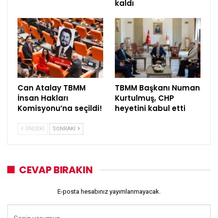
kaldı
Can Atalay TBMM
TBMM Başkanı Numan
İnsan Hakları
Kurtulmuş, CHP
Komisyonu’na seçildi!
heyetini kabul etti
ÖNCEKI
SONRAKI
CEVAP BIRAKIN
E-posta hesabınız yayımlanmayacak.