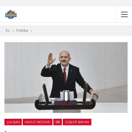
Ev
Politika
ÇALIŞAN
HAVUZ MEDYASI
İBB
İÇIŞLERI BAKANI