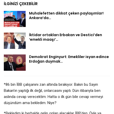
İLGINIZI ÇEKEBILIR
Muhalefetten dikkat çeken paylaşımlar!
Ankara’da…
İktidar ortakları Erbakan ve Destici’den
‘emekli maaşı’…
Demokrat Enginyurt: Emekliler isyan edince
Erdoğan duymak…
*86 bin İBB çalışanını zan altında bırakıyor. Bakın bu Sayın
Bakan’ın yaptığı ilk değil, onlarcasını yaptı. Dün itibarıyla ben
aslında cevap verecektim. Hatta o ilk gün bile cevap vermeyi
düşündüm ama bekledim. Niye?
*Bekledim ki herhalde gelip onları alacaklar İBB’den. Öyle ya,