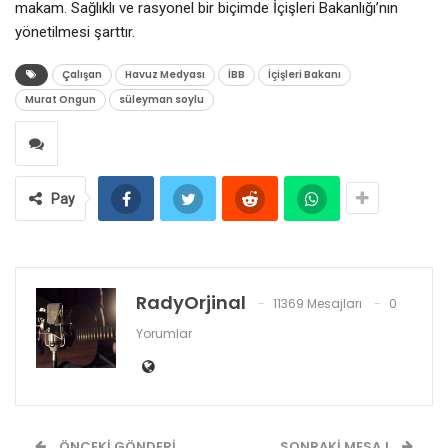
makam. Sağlıklı ve rasyonel bir biçimde İçişleri Bakanlığı’nın
yönetilmesi şarttır.
Çalışan
Havuz Medyası
İBB
İçişleri Bakanı
Murat Ongun
süleyman soylu
Pay
RadyOrjinal
11369 Mesajları
0
Yorumlar
ÖNCEKI GÖNDERI
SONRAKI MESAJ