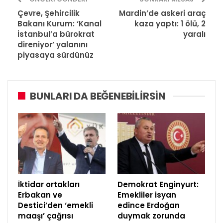
Çevre, Şehircilik
Mardin’de askeri araç
Bakanı Kurum: ‘Kanal
kaza yaptı: 1 ölü, 2
İstanbul’a bürokrat
yaralı
direniyor’ yalanını
piyasaya sürdünüz
BUNLARI DA BEĞENEBILIRSIN
İktidar ortakları
Demokrat Enginyurt:
Erbakan ve
Emekliler isyan
Destici’den ‘emekli
edince Erdoğan
maaşı’ çağrısı
duymak zorunda