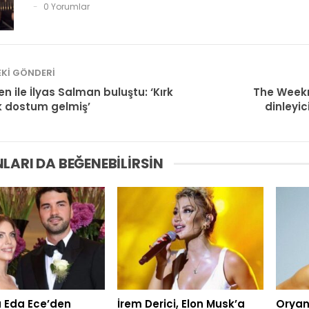
0 Yorumlar
KI GÖNDERI
n ile İlyas Salman buluştu: ‘Kırk
The Weekn
lık dostum gelmiş’
dinleyic
LARI DA BEĞENEBILIRSIN
 Eda Ece’den
İrem Derici, Elon Musk’a
Oryan