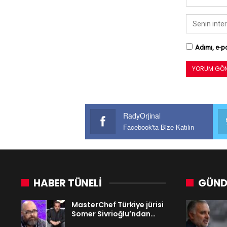
Adımı, e-po
RadyOrjinal
Facebook'ta Bize Katılın
HABER TÜNELİ
GÜND
MasterChef Türkiye jürisi
Somer Sivrioğlu’ndan…