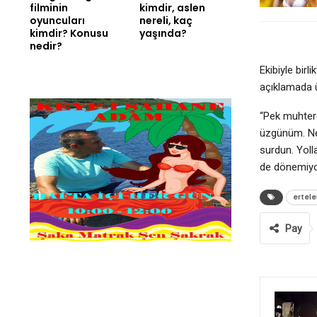
filminin
kimdir, aslen
oyuncuları
nereli, kaç
kimdir? Konusu
yaşında?
nedir?
Ekibiyle bir
açıklamada ü
“Pek muhtere
üzgünüm. Ney
surdun. Yoll
de dönemiyo
ertel
Pay