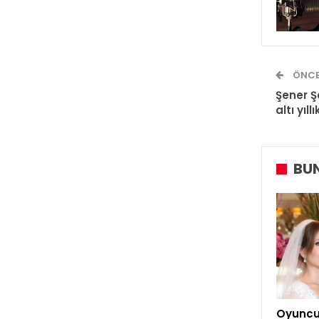
ÖNCE
Şener Şe
altı yıl
BUN
Oyuncu