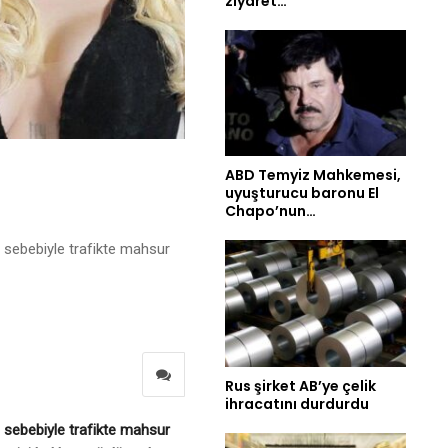
ziyaret…
ABD Temyiz Mahkemesi,
uyuşturucu baronu El
Chapo’nun…
ı sebebiyle trafikte mahsur
Rus şirket AB’ye çelik
ihracatını durdurdu
ı sebebiyle trafikte mahsur