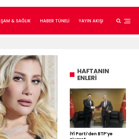
AŞAM & SAĞLIK
HABER TÜNELI
YAYIN AKIŞI
HAFTANIN
ENLERİ
İYİ Parti’den BTP’ye