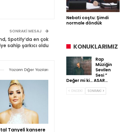
Nebati coştu: Şimdi
normale döndük
SONRAKI MESAJ
d, Spotify’da en çok
KONUKLARIMIZ
iye sahip şarkıcı oldu
Rap
Müziğin
Sevilen
Yazarın Diğer Yazıları
Sesi ”
Değer mi ki… ASAR…
ÖNCEKI
SONRAKI
tal Tanyeli kansere