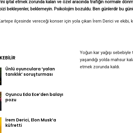
rini iptal etmek zorunda kalan ve özel aracında trafiğin normale dönme
bizi bekleyenler, beklemeyin. Psikolojim bozuldu. Ben günlerdir bu gün
Kartepe ilçesinde vereceği konser için yola çıkan İrem Derici ve ekibi,
Yoğun kar yağışı sebebiyle 
EKEBILIR
yaşandığı yolda mahsur kalan
etmek zorunda kaldı.
Ünlü oyunculara ‘yalan
tanıklık’ soruşturması
Oyuncu Eda Ece’den balayı
pozu
İrem Derici, Elon Musk’a
küfretti