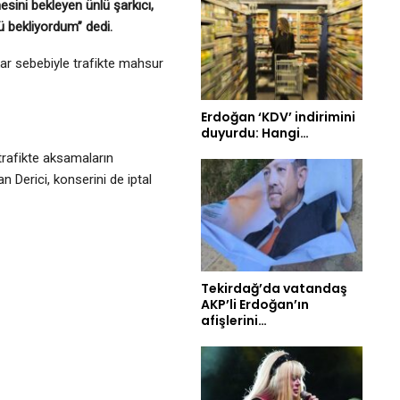
sini bekleyen ünlü şarkıcı,
ü bekliyordum” dedi.
 kar sebebiyle trafikte mahsur
Erdoğan ‘KDV’ indirimini
duyurdu: Hangi…
trafikte aksamaların
 Derici, konserini de iptal
Tekirdağ’da vatandaş
AKP’li Erdoğan’ın
afişlerini…