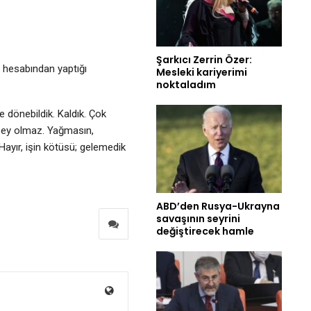
Şarkıcı Zerrin Özer:
a hesabından yaptığı
Mesleki kariyerimi
noktaladım
e dönebildik. Kaldık. Çok
 şey olmaz. Yağmasın,
Hayır, işin kötüsü; gelemedik
ABD’den Rusya-Ukrayna
savaşının seyrini
değiştirecek hamle