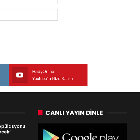
RadyOrjinal
Youtube'ta Bize Katılın
CANLI YAYIN DINLE
popülasyonu
ecek’