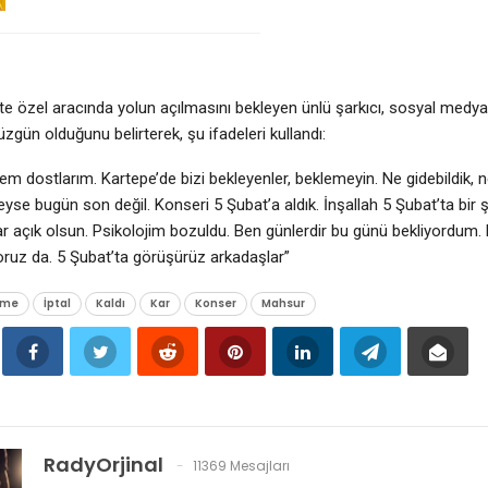
likte özel aracında yolun açılmasını bekleyen ünlü şarkıcı, sosyal medy
zgün olduğunu belirterek, şu ifadeleri kullandı:
m dostlarım. Kartepe’de bizi bekleyenler, beklemeyin. Ne gidebildik, n
se bugün son değil. Konseri 5 Şubat’a aldık. İnşallah 5 Şubat’ta bir
ar açık olsun. Psikolojim bozuldu. Ben günlerdir bu günü bekliyordum. 
ruz da. 5 Şubat’ta görüşürüz arkadaşlar”
eme
İptal
Kaldı
Kar
Konser
Mahsur
RadyOrjinal
11369 Mesajları