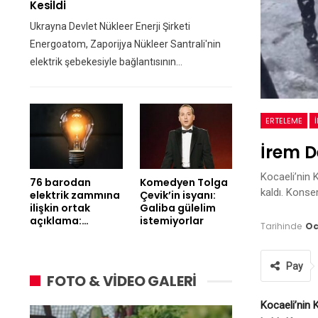
Kesildi
Ukrayna Devlet Nükleer Enerji Şirketi
Energoatom, Zaporijya Nükleer Santrali'nin
elektrik şebekesiyle bağlantısının…
ERTELEME
İrem D
Kocaeli’nin 
76 barodan
Komedyen Tolga
kaldı. Konser
elektrik zammına
Çevik’in isyanı:
ilişkin ortak
Galiba gülelim
açıklama:…
istemiyorlar
Tarihinde
Oc
Pay
FOTO & VİDEO GALERİ
Kocaeli’nin 