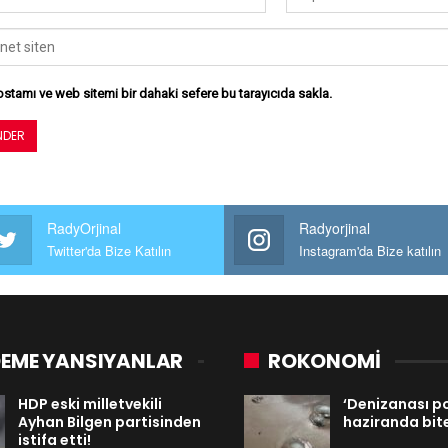
stamı ve web sitemi bir dahaki sefere bu tarayıcıda sakla.
RadyOrjinal
Radyorjinal
Twitter'da Bize Katılın
Instagram'da Bize katılın
EME YANSIYANLAR
ROKONOMİ
HDP eski milletvekili
‘Denizanası 
Ayhan Bilgen partisinden
haziranda bit
istifa etti!