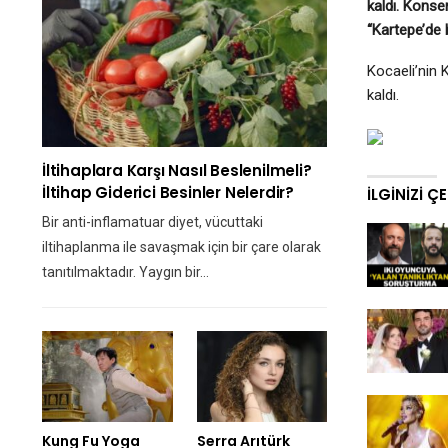
kaldı. Konse
“Kartepe’de 
Kocaeli’nin 
kaldı.
İltihaplara Karşı Nasıl Beslenilmeli?
İltihap Giderici Besinler Nelerdir?
İLGINIZI Ç
Bir anti-inflamatuar diyet, vücuttaki
iltihaplanma ile savaşmak için bir çare olarak
tanıtılmaktadır. Yaygın bir…
Kung Fu Yoga
Serra Arıtürk