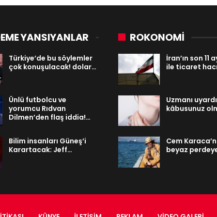
EME YANSIYANLAR
ROKONOMİ
Türkiye’de bu söylemler
İran’ın son 11
çok konuşulacak! dolar…
ile ticaret hac
Ünlü futbolcu ve
Uzmanı uyardı: 
yorumcu Rıdvan
kâbusunuz ol
Dilmen’den flaş iddia!…
Bilim insanları Güneş’i
Cem Karaca’nı
Karartacak: Jeff…
beyaz perdeye
ITIKASI
KÜNYE
İLETIŞIM
REKLAM
VIDEO GALERI