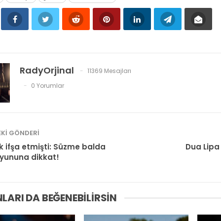
RadyOrjinal
11369 Mesajları
0 Yorumlar
KI GÖNDERI
k ifşa etmişti: Süzme balda
Dua Lipa 
oyununa dikkat!
LARI DA BEĞENEBILIRSIN