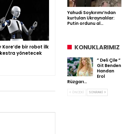
Yahudi Soykırımı’ndan
kurtulan Ukraynalılar:
Putin ordunu al…
KONUKLARIMIZ
Kore’de bir robot ilk
rkestra yönetecek
” Deli Çile ”
Git Benden
Handan
Erol
Rüzgarı…
ÖNCEKI
SONRAKI