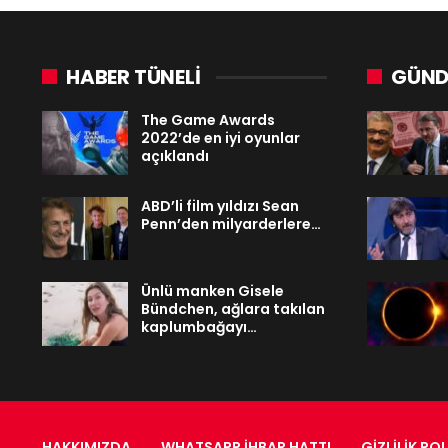
HABER TÜNELİ
GÜND
The Game Awards
2022’de en iyi oyunlar
açıklandı
ABD’li film yıldızı Sean
Penn’den milyarderlere…
Ünlü manken Gisele
Bündchen, ağlara takılan
kaplumbağayı…
HAKKIMIZDA
WHATSAPP İHBAR HATTI
GIZLILIK POL