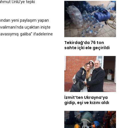
Mahmut Ünlü’ye tepki
ndan yeni paylaşım yapan
valimanı’nda uçaktan inişte
avasıymış galiba” ifadelerine
Tekirdağ’da 76 ton
sahte içki ele geçirildi
İzmit’ten Ukrayna’ya
gidip, eşi ve kızını aldı