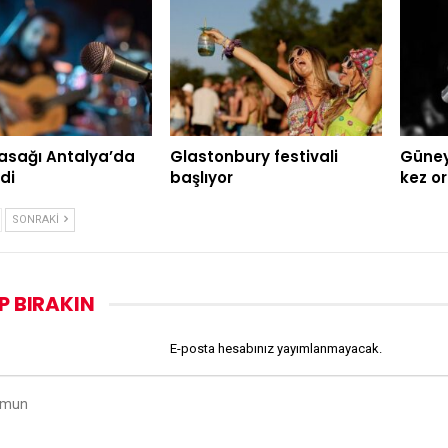
asağı Antalya’da
Glastonbury festivali
Güney 
di
başlıyor
kez o
SONRAKI
P BIRAKIN
E-posta hesabınız yayımlanmayacak.