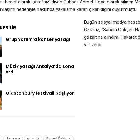
erini hedef alarak ‘şerefsiz’ diyen Cübbeli Ahmet Hoca olarak bilinen 
aylaşımı nedeniyle hakkında yakalama kararı çıkarıldığını duyurmuştu.
Bugün sosyal medya hesabı
EKEBILIR
Özkiraz, ”Sabiha Gökçen Ha
gözaltına alındım. Hakaret d
Grup Yorum’a konser yasağı
yer verdi.
Müzik yasağı Antalya’da sona
erdi
Glastonbury festivali başlıyor
Avrasya
gözaltı
Kemal Özkiraz