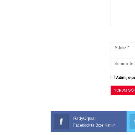
Adımı, e-po
RadyOrjinal
Facebook'ta Bize Katılın