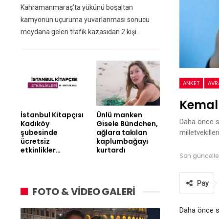
Kahramanmaraş’ta yükünü boşaltan
kamyonun uçuruma yuvarlanması sonucu
meydana gelen trafik kazasıdan 2 kişi…
ANKET
AVR
Kemal 
İstanbul Kitapçısı
Ünlü manken
Daha önce s
Kadıköy
Gisele Bündchen,
şubesinde
ağlara takılan
milletvekille
ücretsiz
kaplumbağayı
etkinlikler…
kurtardı
Son güncell
Pay
FOTO & VİDEO GALERİ
Daha önce s