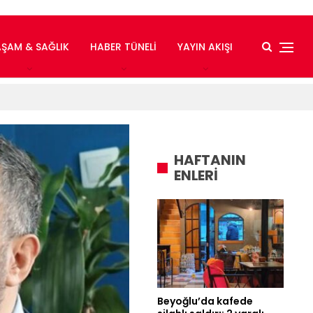
AŞAM & SAĞLIK
HABER TÜNELI
YAYIN AKIŞI
HAFTANIN
ENLERİ
Beyoğlu’da kafede