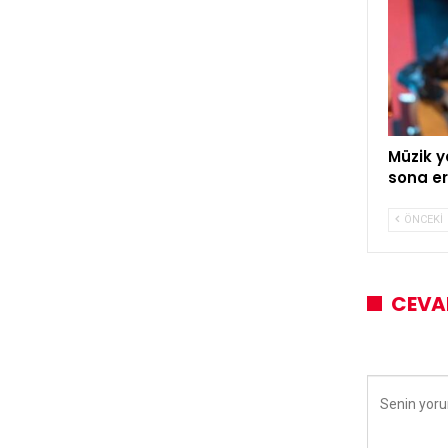
Müzik y
sona er
ÖNCEKI
CEVA