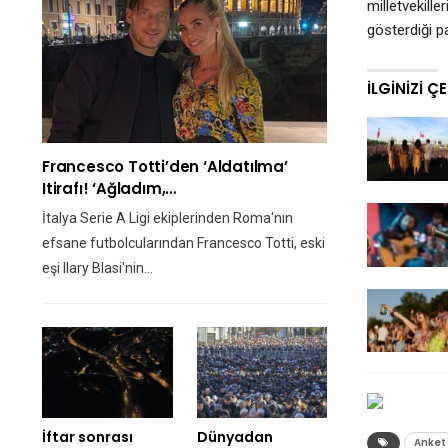
milletvekill
gösterdiği p
İLGINIZI Ç
Francesco Totti’den ‘aldatılma’
Itirafı! ‘Ağladım,…
İtalya Serie A Ligi ekiplerinden Roma'nın
efsane futbolcularından Francesco Totti, eski
eşi Ilary Blasi'nin…
İftar sonrası
Dünyadan
Anket