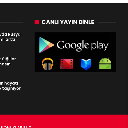
CANLI YAYIN DINLE
 ayda Rusya
mi arttı
Siğiller
masın
n hayatı
 taşınıyor
KONUKLARIMIZ