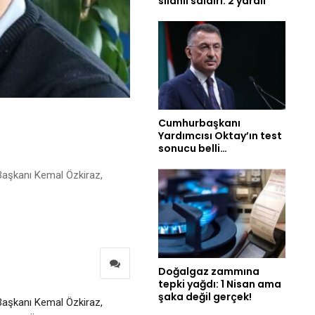
silahlı saldırı: 2 yaralı
Cumhurbaşkanı
Yardımcısı Oktay’ın test
sonucu belli…
aşkanı Kemal Özkiraz,
Doğalgaz zammına
tepki yağdı: 1 Nisan ama
şaka değil gerçek!
aşkanı Kemal Özkiraz,