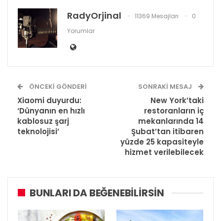
RadyOrjinal
11369 Mesajları
0
Yorumlar
ÖNCEKI GÖNDERI
SONRAKI MESAJ
Xiaomi duyurdu:
New York’taki
‘Dünyanın en hızlı
restoranların iç
kablosuz şarj
mekanlarında 14
teknolojisi’
Şubat’tan itibaren
yüzde 25 kapasiteyle
hizmet verilebilecek
BUNLARI DA BEĞENEBILIRSIN