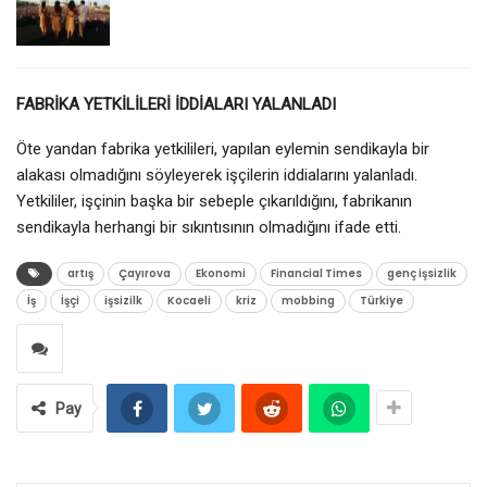
FABRİKA YETKİLİLERİ İDDİALARI YALANLADI
Öte yandan fabrika yetkilileri, yapılan eylemin sendikayla bir
alakası olmadığını söyleyerek işçilerin iddialarını yalanladı.
Yetkililer, işçinin başka bir sebeple çıkarıldığını, fabrikanın
sendikayla herhangi bir sıkıntısının olmadığını ifade etti.
artış
Çayırova
Ekonomi
Financial Times
genç işsizlik
İş
İşçi
işsizilk
Kocaeli
kriz
mobbing
Türkiye
Pay