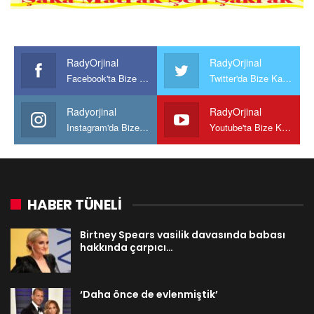
RadyOrjinal
RadyOrjinal
Facebook'ta Bize Katılın
Twitter'da Bize Katılın
Radyorjinal
RadyOrjinal
Instagram'da Bize katılın
Youtube'ta Bize Katılın
HABER TÜNELİ
Birtney Spears vasilik davasında babası
hakkında çarpıcı…
‘Daha önce de evlenmiştik’