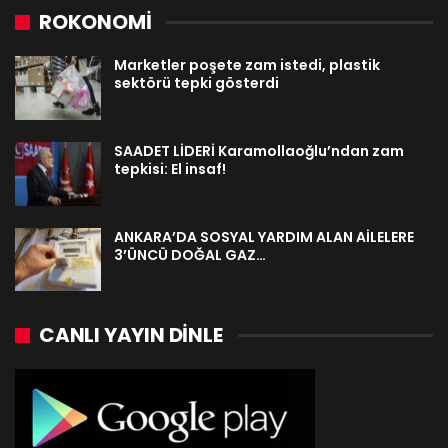
ROKONOMİ
Marketler poşete zam istedi, plastik
sektörü tepki gösterdi
SAADET LİDERİ Karamollaoğlu’ndan zam
tepkisi: El insaf!
ANKARA’DA SOSYAL YARDIM ALAN AİLELERE
3’ÜNCÜ DOĞAL GAZ…
CANLI YAYIN DINLE