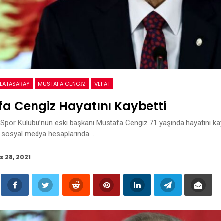
LATASARAY
MUSTAFA CENGİZ
VEFAT
a Cengiz Hayatını Kaybetti
Spor Kulübü’nün eski başkanı Mustafa Cengiz 71 yaşında hayatını kay
, sosyal medya hesaplarında …
s 28, 2021