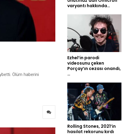
Unutmaz’dan Omicron
varyantı hakkında…
Ezhel’in parodi
videosunu çeken
Porçay’ın cezası onandı,
…
betti. Ölüm haberini
Rolling Stones, 2021’in
hasılat rekorunu kırdı