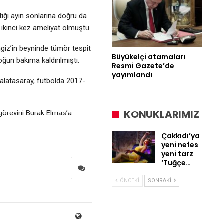
iği ayın sonlarına doğru da
ikinci kez ameliyat olmuştu.
giz’in beyninde tümör tespit
Büyükelçi atamaları
oğun bakıma kaldırılmıştı.
Resmi Gazete’de
yayımlandı
latasaray, futbolda 2017-
KONUKLARIMIZ
görevini Burak Elmas’a
Çakkıdı’ya
yeni nefes
yeni tarz
‘Tuğçe…
ÖNCEKI
SONRAKI