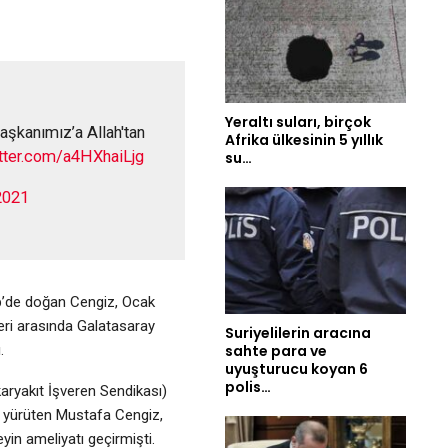
Yeraltı suları, birçok
aşkanımız’a Allah'tan
Afrika ülkesinin 5 yıllık
itter.com/a4HXhaiLjg
su…
2021
p’de doğan Cengiz, Ocak
leri arasında Galatasaray
Suriyelilerin aracına
sahte para ve
.
uyuşturucu koyan 6
polis…
aryakıt İşveren Sendikası)
e yürüten Mustafa Cengiz,
eyin ameliyatı geçirmişti.