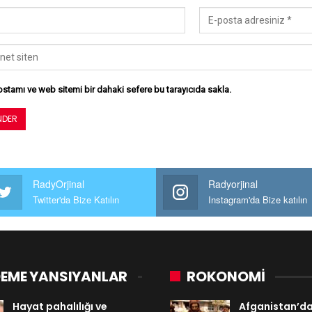
stamı ve web sitemi bir dahaki sefere bu tarayıcıda sakla.
RadyOrjinal
Radyorjinal
Twitter'da Bize Katılın
Instagram'da Bize katılın
EME YANSIYANLAR
ROKONOMİ
Hayat pahalılığı ve
Afganistan’d