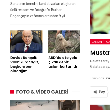
Sanatının temelini kent duvarları oluşturan
ünlü ressam ve fotoğrafçı Burhan
Doğançay'ın vefatının ardından 9 yıl…
BAŞKAN
GA
Mustaf
Devlet Bahçeli:
ABD’de oto yola
Galatasaray 
Vakıf kuracağız,
çıkan deniz
başkanı ben
aslanı kurtarıldı
Galatasaray
olacağım
Tarihinde
Ka
FOTO & VİDEO GALERİ
Pay