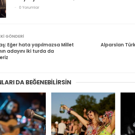
0 Yorumlar
KI GÖNDERI
aş: Eğer hata yapılmazsa Millet
Alparslan Tür
’nın adayını iki turda da
eriz
LARI DA BEĞENEBILIRSIN