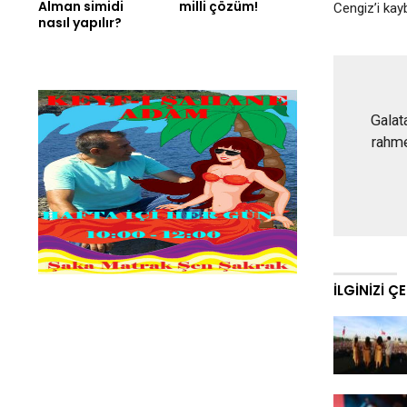
Alman simidi
milli çözüm!
Cengiz’i kayb
nasıl yapılır?
Galat
rahme
İLGINIZI Ç