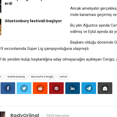
erdi
Ancak ameliyatın gerçekleşt
mide kanaması geçirmiş ve 
Glastonbury festivali başlıyor
Bu yılın Ağustos ayında Cen
edilmiş ve Eylül ayında da y
Başkanı olduğu dönemde Ga
19 sezonlarında Süper Lig şampiyonluğuna ulaşmıştı.
’de yeniden kulüp başkanlığına aday olmayacağını açıklayan Cengiz, 
n
Galatasaray
Mustafa Cengi̇z
vefat
RadyOrjinal
11369 Mesajları