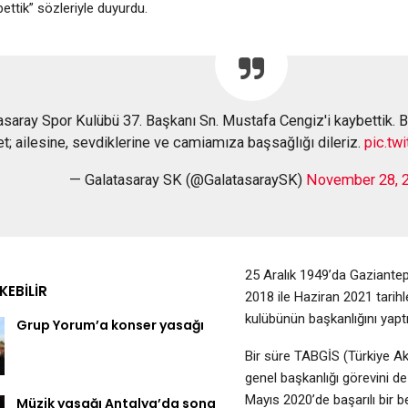
ettik” sözleriyle duyurdu.
asaray Spor Kulübü 37. Başkanı Sn. Mustafa Cengiz'i kaybettik. B
t; ailesine, sevdiklerine ve camiamıza başsağlığı dileriz.
pic.tw
— Galatasaray SK (@GalatasaraySK)
November 28, 
25 Aralık 1949’da Gaziante
EKEBILIR
2018 ile Haziran 2021 tarih
kulübünün başkanlığını yaptı
Grup Yorum’a konser yasağı
Bir süre TABGİS (Türkiye Ak
genel başkanlığı görevini d
Mayıs 2020’de başarılı bir b
Müzik yasağı Antalya’da sona