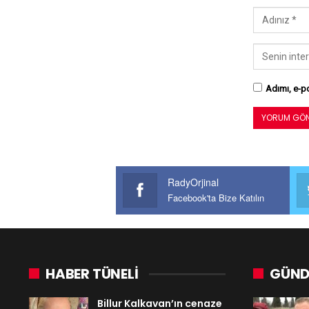
Adımı, e-po
RadyOrjinal
Facebook'ta Bize Katılın
HABER TÜNELİ
GÜND
Billur Kalkavan’ın cenaze