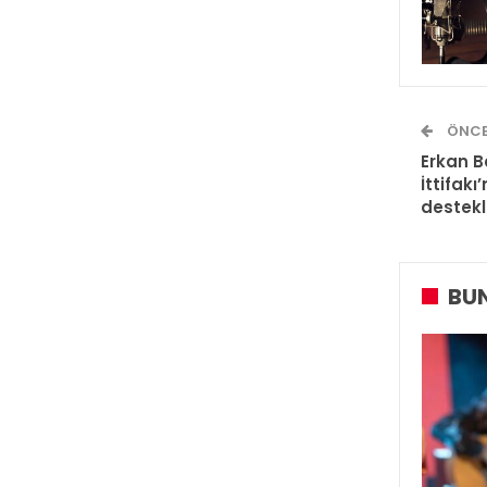
ÖNCE
Erkan B
İttifakı
destekl
BUN