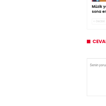
Müzik y
sona er
ÖNCEKI
CEVA