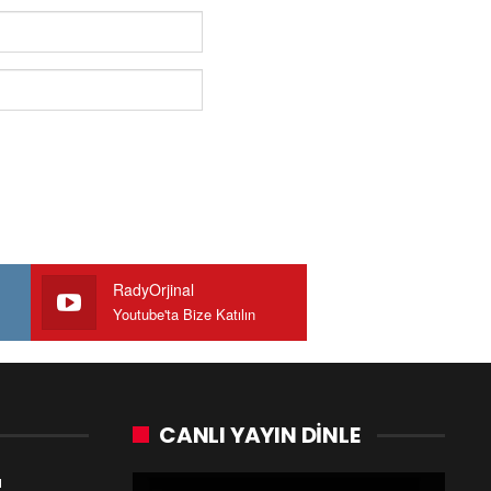
RadyOrjinal
Youtube'ta Bize Katılın
CANLI YAYIN DINLE
a