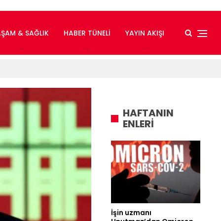
AŞAM & SAĞLIK
HABER TÜNELI
YAYIN AKIŞI
HAFTANIN
ENLERİ
İşin uzmanı