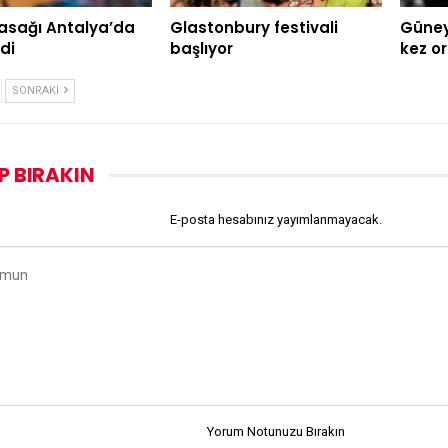
asağı Antalya’da
Glastonbury festivali
Güney 
di
başlıyor
kez o
SONRAKI
P BIRAKIN
E-posta hesabınız yayımlanmayacak.
Yorum Notunuzu Bırakın