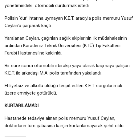
yönetimindeki otomobili durdurmak istedi.
Polisin ‘dur’ ihtarına uymayan K.E.T. aracıyla polis memuru Yusuf
Ceylan’a çarparak kaçtı.
Yaralanan Ceylan, çağırılan sağlık ekiplerinin ilk müdahalesinin
ardından Karadeniz Teknik Üniversitesi (KTÜ) Tıp Fakültesi
Farabi Hastanesi’ne kaldırıldı.
Bir süre sonra otomobilini bırakıp yaya olarak kaçmaya çalışan
K.E.T. ile arkadaşı M.A. polis tarafından yakalandı.
Ehliyetsiz ve alkollü olduğu tespit edilen K.E.T. sorgulanmak
üzere emniyete götürüldü.
KURTARILAMADI
Hastanede tedaviye alınan polis memuru Yusuf Ceylan,
doktorların tüm çabasına karşın kurtarılamayarak şehit oldu.