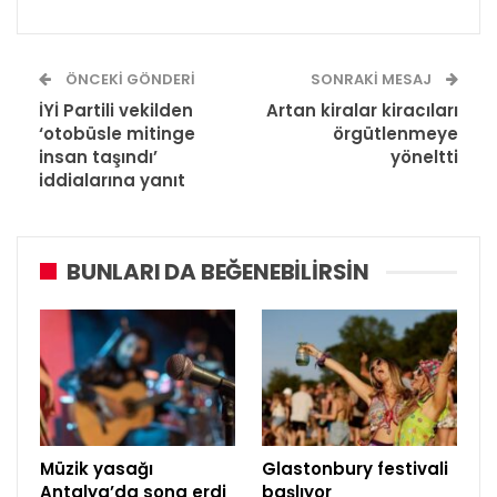
ÖNCEKI GÖNDERI
SONRAKI MESAJ
İYİ Partili vekilden
Artan kiralar kiracıları
‘otobüsle mitinge
örgütlenmeye
insan taşındı’
yöneltti
iddialarına yanıt
BUNLARI DA BEĞENEBILIRSIN
Müzik yasağı
Glastonbury festivali
Antalya’da sona erdi
başlıyor