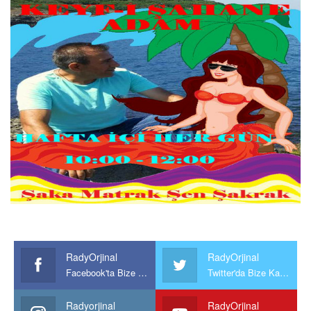
RadyOrjinal
RadyOrjinal
Facebook'ta Bize Katılın
Twitter'da Bize Katılın
Radyorjinal
RadyOrjinal