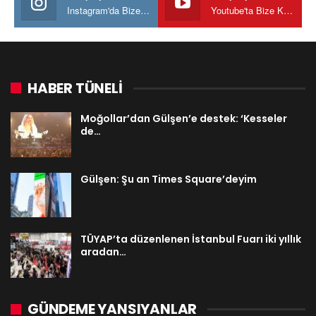
Instagram'da Bize katılın
Youtube'ta Bize Katılın
HABER TÜNELİ
Moğollar’dan Gülşen’e destek: ‘Kesseler
de…
Gülşen: Şu an Times Square’deyim
TÜYAP’ta düzenlenen İstanbul Fuarı iki yıllık
aradan…
GÜNDEME YANSIYANLAR