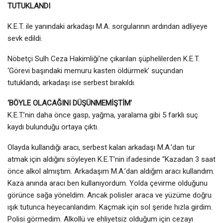
TUTUKLANDI
K.E.T. ile yanındaki arkadaşı M.A. sorgularının ardından adliyeye
sevk edildi.
Nöbetçi Sulh Ceza Hakimliği’ne çıkarılan şüphelilerden K.E.T.
‘Görevi başındaki memuru kasten öldürmek’ suçundan
tutuklandı, arkadaşı ise serbest bırakıldı.
‘BÖYLE OLACAĞINI DÜŞÜNMEMİŞTİM’
K.E.T.’nin daha önce gasp, yağma, yaralama gibi 5 farklı suç
kaydı bulunduğu ortaya çıktı.
Olayda kullandığı aracı, serbest kalan arkadaşı M.A.’dan tur
atmak için aldığını söyleyen K.E.T’nin ifadesinde “Kazadan 3 saat
önce alkol almıştım. Arkadaşım M.A.’dan aldığım aracı kullandım.
Kaza anında aracı ben kullanıyordum. Yolda çevirme olduğunu
görünce sağa yöneldim. Ancak polisler araca ve yüzüme doğru
ışık tutunca heyecanlandım. Kaçmak için sol şeride hızla girdim.
Polisi görmedim. Alkollü ve ehliyetsiz olduğum için cezayı