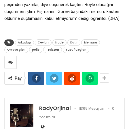
peşimden yazarlar, diye düşünerek kaçtım. Böyle olacağını
düşünmemiştim. Pişmanım. Görevi başındaki memuru kasten
öldürme suçlamasını kabul etmiyorum” dediği öğrenildi. (DHA)
Arkadaşı
Ceylan
İfade
Katil
Memuru
Ortaya çıktı
polis
Trabzon
Yusuf Ceylan
Pay
RadyOrjinal
11369 Mesajları
0
Yorumlar