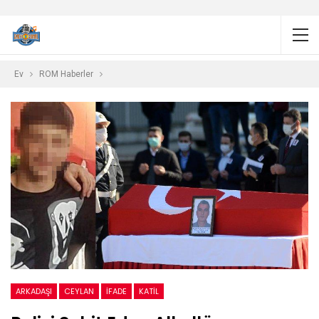
Ev
ROM Haberler
ARKADAŞI
CEYLAN
İFADE
KATIL