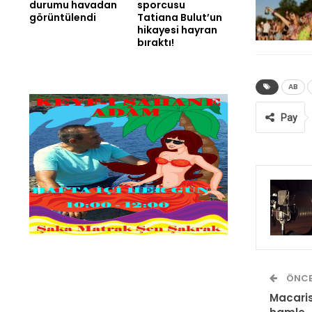
durumu havadan
sporcusu
görüntülendi
Tatiana Bulut’un
hikayesi hayran
bıraktı!
AB
Pay
ÖNCE
Macaris