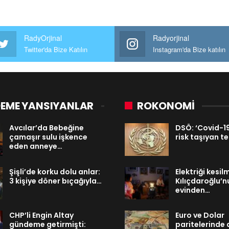
RadyOrjinal
Radyorjinal
Twitter'da Bize Katılın
Instagram'da Bize katılın
EME YANSIYANLAR
ROKONOMİ
Avcılar’da Bebeğine
DSÖ: ‘Covid-19
çamaşır sulu işkence
risk taşıyan te
eden anneye…
Şişli’de korku dolu anlar:
Elektriği kesilm
3 kişiye döner bıçağıyla…
Kılıçdaroğlu’n
evinden…
CHP’li Engin Altay
Euro ve Dolar
gündeme getirmişti:
paritelerinde 