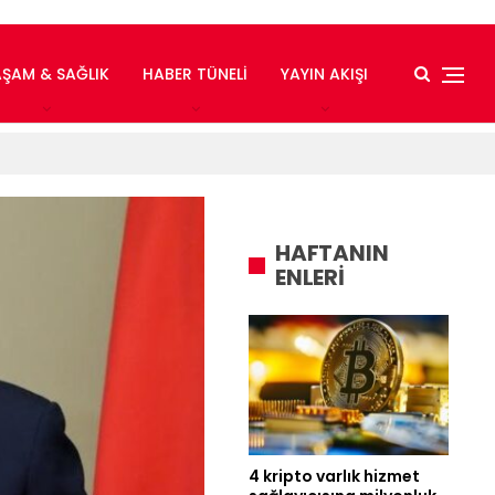
AŞAM & SAĞLIK
HABER TÜNELI
YAYIN AKIŞI
HAFTANIN
ENLERİ
4 kripto varlık hizmet