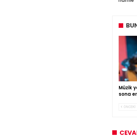
hamle
BUN
Müzik y
sona er
ÖNCEKI
CEVA