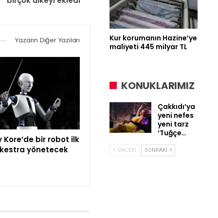
birçok ülkeyi ekledi
Kur korumanın Hazine’ye
Yazarın Diğer Yazıları
maliyeti 445 milyar TL
KONUKLARIMIZ
Çakkıdı’ya
yeni nefes
yeni tarz
‘Tuğçe…
Kore’de bir robot ilk
rkestra yönetecek
ÖNCEKI
SONRAKI