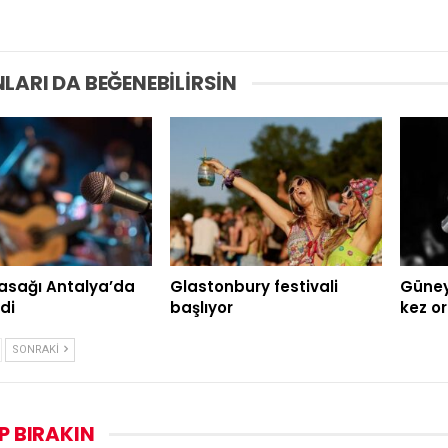
LARI DA BEĞENEBILIRSIN
asağı Antalya’da
Glastonbury festivali
Güney 
di
başlıyor
kez o
SONRAKI
P BIRAKIN