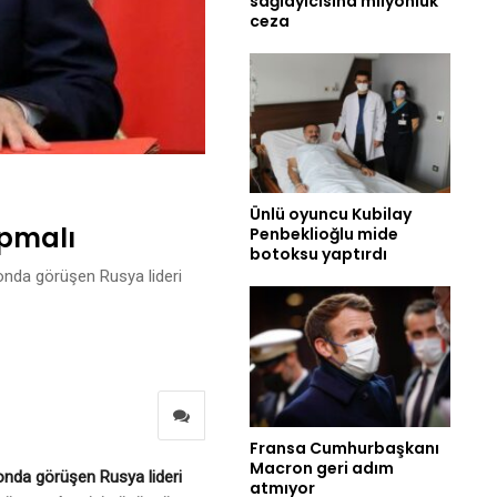
sağlayıcısına milyonluk
ceza
Ünlü oyuncu Kubilay
apmalı
Penbeklioğlu mide
botoksu yaptırdı
fonda görüşen Rusya lideri
Fransa Cumhurbaşkanı
Macron geri adım
fonda görüşen Rusya lideri
atmıyor