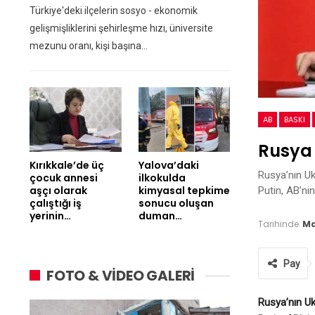
Türkiye'deki ilçelerin sosyo - ekonomik
gelişmişliklerini şehirleşme hızı, üniversite
mezunu oranı, kişi başına…
AB
BASKI
Rusya 
Kırıkkale’de üç
Yalova’daki
Rusya’nın Uk
çocuk annesi
ilkokulda
aşçı olarak
kimyasal tepkime
Putin, AB’ni
çalıştığı iş
sonucu oluşan
yerinin…
duman…
Tarihinde
Ma
Pay
FOTO & VİDEO GALERİ
Rusya’nın Uk