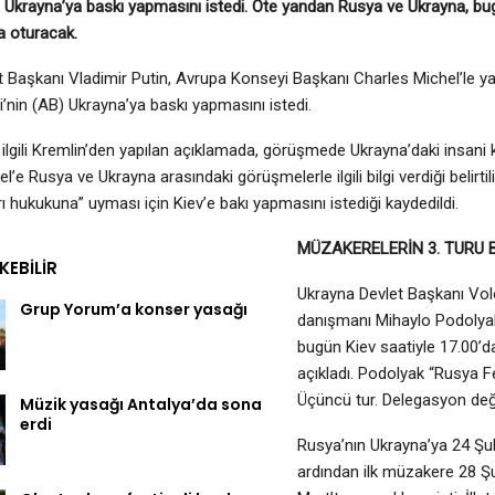
n Ukrayna’ya baskı yapmasını istedi. Öte yandan Rusya ve Ukrayna, b
 oturacak.
 Başkanı Vladimir Putin, Avrupa Konseyi Başkanı Charles Michel’le y
ği’nin (AB) Ukrayna’ya baskı yapmasını istedi.
gili Kremlin’den yapılan açıklamada, görüşmede Ukrayna’daki insani krizi
el’e Rusya ve Ukrayna arasındaki görüşmelerle ilgili bilgi verdiği belirti
rı hukukuna” uyması için Kiev’e bakı yapmasını istediği kaydedildi.
MÜZAKERELERİN 3. TURU
EKEBILIR
Ukrayna Devlet Başkanı Vol
Grup Yorum’a konser yasağı
danışmanı Mihaylo Podolyak
bugün Kiev saatiyle 17.00’da
açıkladı. Podolyak “Rusya F
Üçüncü tur. Delegasyon değiş
Müzik yasağı Antalya’da sona
erdi
Rusya’nın Ukrayna’ya 24 Şuba
ardından ilk müzakere 28 Şu