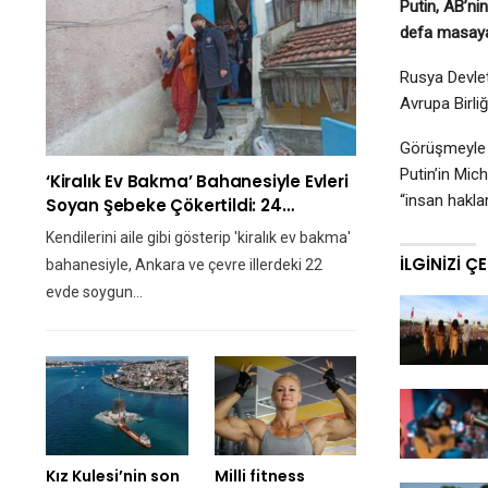
Putin, AB’ni
defa masaya
Rusya Devlet
Avrupa Birli
Görüşmeyle il
Putin’in Mich
‘Kiralık Ev Bakma’ Bahanesiyle Evleri
“insan hakla
Soyan Şebeke Çökertildi: 24…
Kendilerini aile gibi gösterip 'kiralık ev bakma'
İLGINIZI Ç
bahanesiyle, Ankara ve çevre illerdeki 22
evde soygun…
Kız Kulesi’nin son
Milli fitness