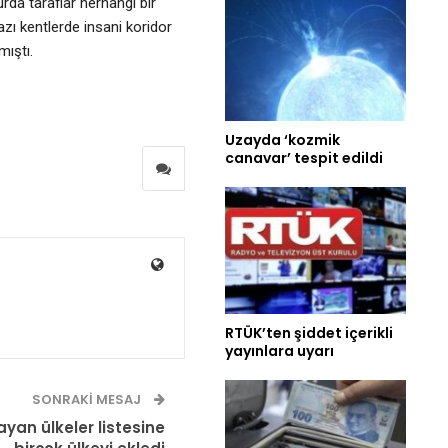
urda taraflar herhangi bir
zı kentlerde insani koridor
mıştı.
Uzayda ‘kozmik
canavar’ tespit edildi
RTÜK’ten şiddet içerikli
yayınlara uyarı
SONRAKI MESAJ
yan ülkeler listesine