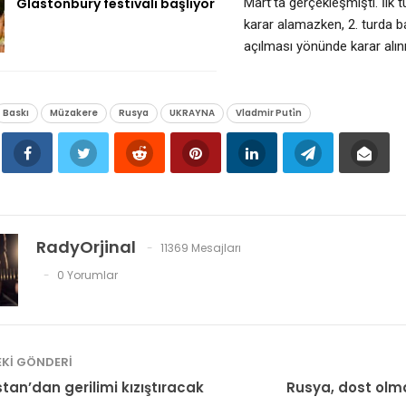
Glastonbury festivali başlıyor
Mart’ta gerçekleşmişti. İlk t
karar alamazken, 2. turda ba
açılması yönünde karar alın
Baskı
Müzakere
Rusya
UKRAYNA
Vladmir Puti̇n
RadyOrjinal
11369 Mesajları
0 Yorumlar
KI GÖNDERI
tan’dan gerilimi kızıştıracak
Rusya, dost olma