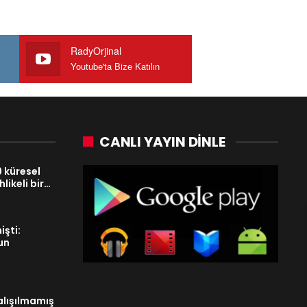
RadyOrjinal
Youtube'ta Bize Katılın
CANLI YAYIN DINLE
 küresel
hlikeli bir…
işti:
un
alışılmamış