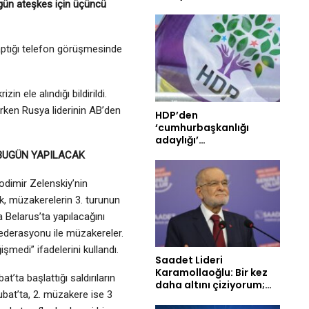
ugün ateşkes için üçüncü
aptığı telefon görüşmesinde
n ele alındığı bildirildi.
lirken Rusya liderinin AB’den
HDP’den
‘cumhurbaşkanlığı
adaylığı’…
 BUGÜN YAPILACAK
odimir Zelenskiy’nin
, müzakerelerin 3. turunun
 Belarus’ta yapılacağını
ederasyonu ile müzakereler.
medi” ifadelerini kullandı.
Saadet Lideri
Karamollaoğlu: Bir kez
t’ta başlattığı saldırıların
daha altını çiziyorum;…
bat’ta, 2. müzakere ise 3