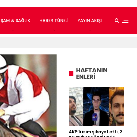
AŞAM & SAĞLIK
HABER TÜNELI
YAYIN AKIŞI
HAFTANIN
ENLERİ
AKP’li isim şikayet etti, 3