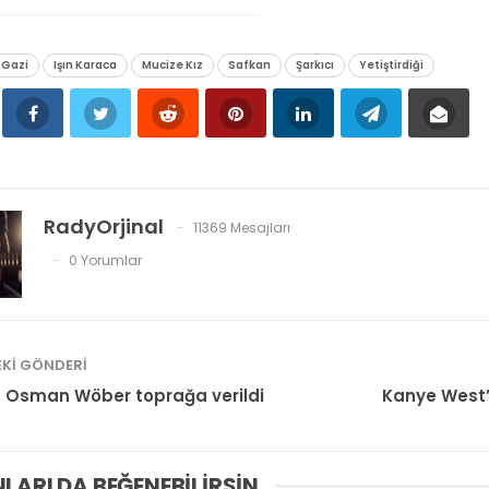
Gazi
Işın Karaca
Mucize Kız
Safkan
Şarkıcı
Yetiştirdiği
RadyOrjinal
11369 Mesajları
0 Yorumlar
KI GÖNDERI
 Osman Wöber toprağa verildi
Kanye West’
LARI DA BEĞENEBILIRSIN