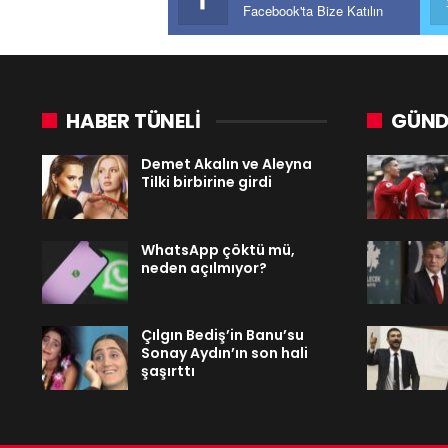
Facebook'ta Bize Katılın
HABER TÜNELİ
GÜND
Demet Akalın ve Aleyna
Tilki birbirine girdi
WhatsApp çöktü mü,
neden açılmıyor?
Çılgın Bediş’in Banu’su
Sonay Aydın’ın son hali
şaşırttı