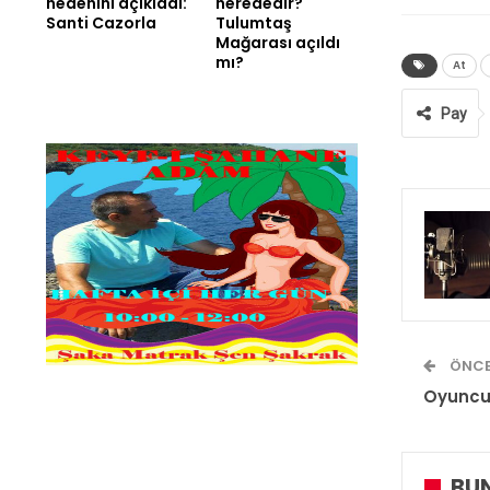
nedenini açıkladı:
nerededir?
Santi Cazorla
Tulumtaş
Mağarası açıldı
mı?
At
Pay
ÖNCE
Oyuncu
BUN