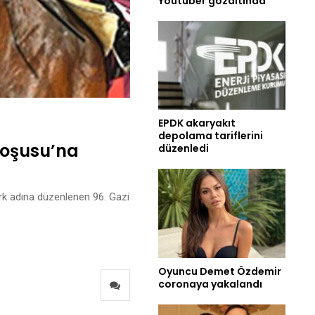
Youtuber gözaltında
EPDK akaryakıt
depolama tariflerini
 Koşusu’na
düzenledi
türk adına düzenlenen 96. Gazi
Oyuncu Demet Özdemir
coronaya yakalandı