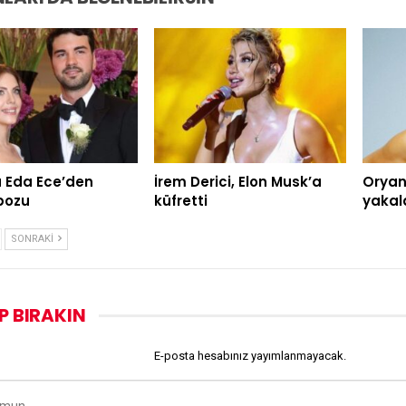
 Eda Ece’den
İrem Derici, Elon Musk’a
Oryan
pozu
küfretti
yakal
SONRAKI
P BIRAKIN
E-posta hesabınız yayımlanmayacak.