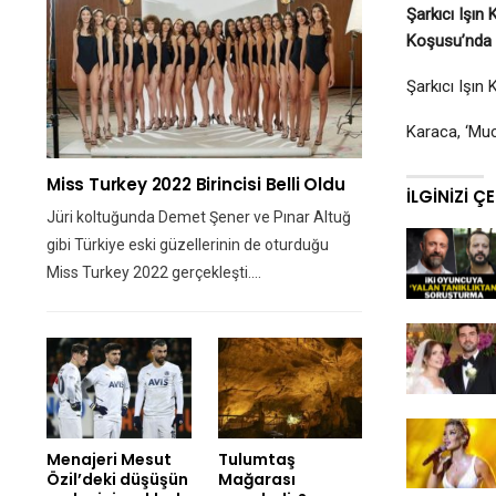
Şarkıcı Işın
Koşusu’nda i
Şarkıcı Işın
Karaca, ‘Muci
Miss Turkey 2022 Birincisi Belli Oldu
İLGINIZI Ç
Jüri koltuğunda Demet Şener ve Pınar Altuğ
gibi Türkiye eski güzellerinin de oturduğu
Miss Turkey 2022 gerçekleşti.…
Menajeri Mesut
Tulumtaş
Özil’deki düşüşün
Mağarası