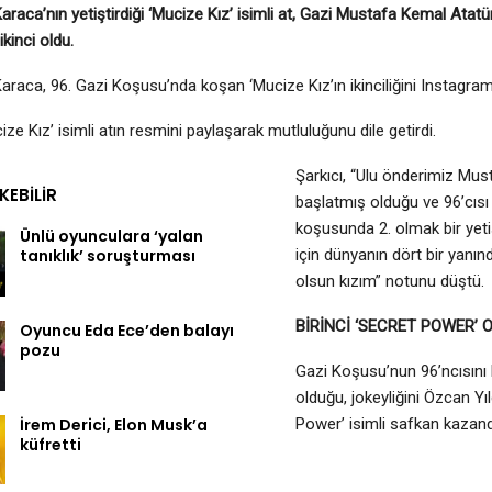
 Karaca’nın yetiştirdiği ‘Mucize Kız’ isimli at, Gazi Mustafa Kemal Ata
kinci oldu.
 Karaca, 96. Gazi Koşusu’nda koşan ‘Mucize Kız’ın ikinciliğini Instagra
ze Kız’ isimli atın resmini paylaşarak mutluluğunu dile getirdi.
Şarkıcı, “Ulu önderimiz Mu
EKEBILIR
başlatmış olduğu ve 96’cıs
koşusunda 2. olmak bir yetiş
Ünlü oyunculara ‘yalan
tanıklık’ soruşturması
için dünyanın dört bir yanın
olsun kızım” notunu düştü.
BİRİNCİ ‘SECRET POWER’ 
Oyuncu Eda Ece’den balayı
pozu
Gazi Koşusu’nun 96’ncısını
olduğu, jokeyliğini Özcan Yıl
İrem Derici, Elon Musk’a
Power’ isimli safkan kazand
küfretti