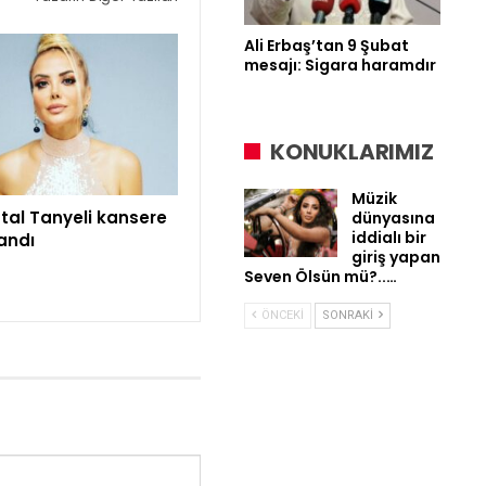
Ali Erbaş’tan 9 Şubat
mesajı: Sigara haramdır
KONUKLARIMIZ
Müzik
tal Tanyeli kansere
dünyasına
iddialı bir
andı
giriş yapan
Seven Ölsün mü?..…
ÖNCEKI
SONRAKI