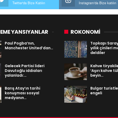
Twitter'da Bize Katılın
Instagram'da Bize katılın
EME YANSIYANLAR
ROKONOMİ
Paul Pogba’nın,
Topkapı Saray
Manchester United’dan…
yıllık çinileri
deldiler
Gelecek Partisi lideri
Kahve tiryakile
Davutoğlu iddiaları
‘Aşırı kahve t
yalanladı:…
beyin…
Barış Atay’ın tarihi
Bulgar turistl
konuşması sosyal
engeli
medyanın…