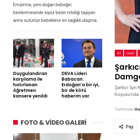
Emzirme, yeni doğan bebeğin
beslenmesinde eşsiz besin niteliği taşıyan
anne sütünün bebeklere en sağlıklı ulaşma…
AT
GAZI
Şarkıc
Duygulandıran
DEVA Lideri
Damga
karşılama ile
Babacan:
hatırlanan
Erdoğan’a bir iyi,
Şarkıcı Işın
öğretmen
bir de kötü
Koşusu’nda i
kansere yenildi
haberim var
Tarihinde
Ha
FOTO & VİDEO GALERİ
Pay