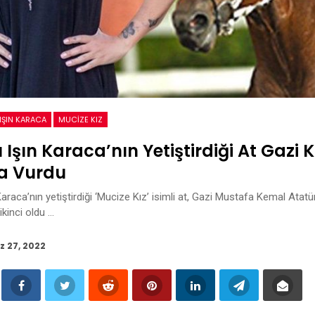
IŞIN KARACA
MUCIZE KIZ
ı Işın Karaca’nın Yetiştirdiği At Gazi
 Vurdu
 Karaca’nın yetiştirdiği ‘Mucize Kız’ isimli at, Gazi Mustafa Kemal Ata
kinci oldu …
z 27, 2022