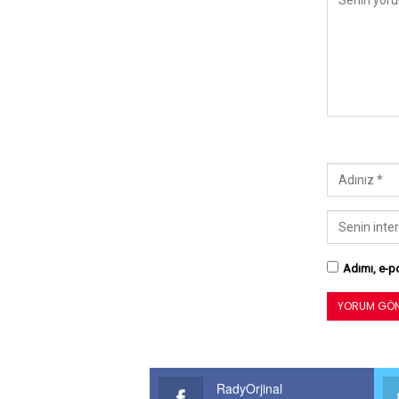
Adımı, e-po
RadyOrjinal