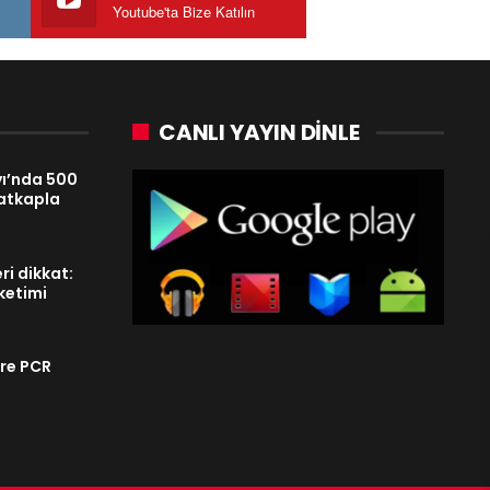
Youtube'ta Bize Katılın
CANLI YAYIN DINLE
ı’nda 500
 matkapla
ri dikkat:
üketimi
ere PCR