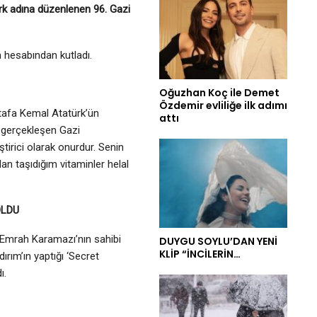
türk adına düzenlenen 96. Gazi
m hesabından kutladı.
Oğuzhan Koç ile Demet
Özdemir evliliğe ilk adımı
stafa Kemal Atatürk’ün
attı
ı gerçekleşen Gazi
tirici olarak onurdur. Senin
dan taşıdığım vitaminler helal
OLDU
 Emrah Karamazı’nın sahibi
DUYGU SOYLU’DAN YENİ
KLİP “İNCİLERİN…
dırım’ın yaptığı ‘Secret
ı.