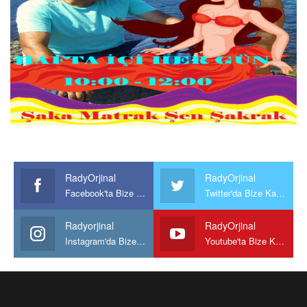
RadyOrjinal
RadyOrjinal
Facebook'ta Bize Katılın
Twitter'da Bize Katılın
Radyorjinal
RadyOrjinal
Instagram'da Bize katılın
Youtube'ta Bize Katılın