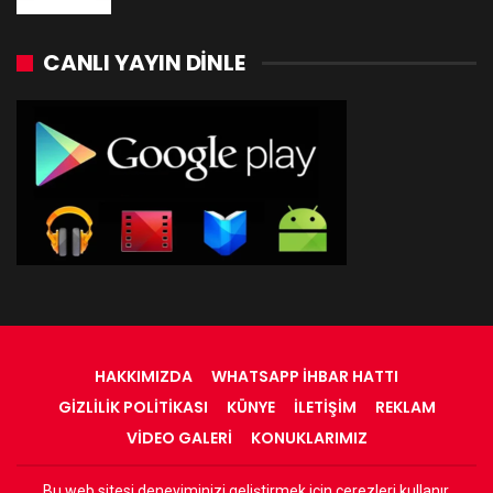
CANLI YAYIN DINLE
HAKKIMIZDA
WHATSAPP İHBAR HATTI
GIZLILIK POLITIKASI
KÜNYE
İLETIŞIM
REKLAM
VIDEO GALERI
KONUKLARIMIZ
Bu web sitesi deneyiminizi geliştirmek için çerezleri kullanır.