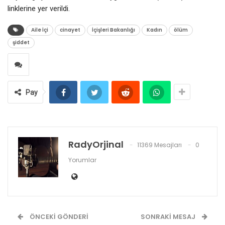
linklerine yer verildi.
Aile İçi
cinayet
İçişleri Bakanlığı
Kadın
ölüm
şiddet
Pay
RadyOrjinal
11369 Mesajları
0
Yorumlar
ÖNCEKI GÖNDERI
SONRAKI MESAJ