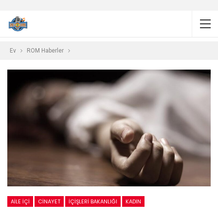
Ev
ROM Haberler
AILE İÇI
CINAYET
İÇIŞLERI BAKANLIĞI
KADIN