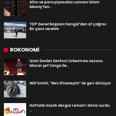
Altın ve para piyasaları uzmanı İslam
Memiş’ten…
TDP Genel Başkanı Sarıgül’den af çağrısı:
Bir şans verelim
ROKONOMİ
İzmir Devlet Senfoni Orkestrası sezonu
Macar şef Varga ile…
Will Smith, “Ben Efsaneyim” ile geri dönüyor
Haftalık mizah dergisi Leman’ı döviz vurdu:
…