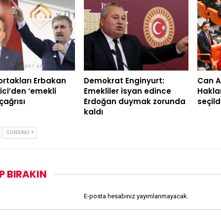
 ortakları Erbakan
Demokrat Enginyurt:
Can A
ici’den ‘emekli
Emekliler isyan edince
Hakla
çağrısı
Erdoğan duymak zorunda
seçild
kaldı
SONRAKI
P BIRAKIN
E-posta hesabınız yayımlanmayacak.