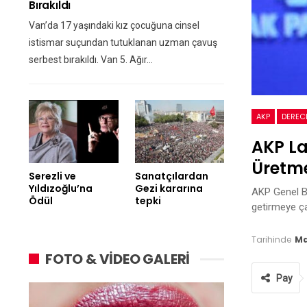
Bırakıldı
Van’da 17 yaşındaki kız çocuğuna cinsel
istismar suçundan tutuklanan uzman çavuş
serbest bırakıldı. Van 5. Ağır…
AKP
DEREC
AKP La
Üretme
Serezli ve
Sanatçılardan
Yıldızoğlu’na
Gezi kararına
AKP Genel Ba
Ödül
tepki
getirmeye ç
Tarihinde
Ma
FOTO & VİDEO GALERİ
Pay