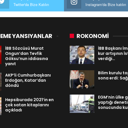
Twitter'da Bize Katılın
Instagram'da Bize katılın
EME YANSIYANLAR
ROKONOMİ
İBB Sözcüsü Murat
İBB Başkanı İ
Ongun’dan Tevfik
kur artışının İ
Göksu’nun iddiasına
verdiği…
yanıt
Bilim kurulu to
AKP’li Cumhurbaşkanı
sona erdi: Sağ
Erdoğan, Katar’dan
döndü
EGM’nin ülke 
Hepsiburada 2021’in en
yaptığı denet
çok satan kitaplarını
sonucunda ku
açıkladı