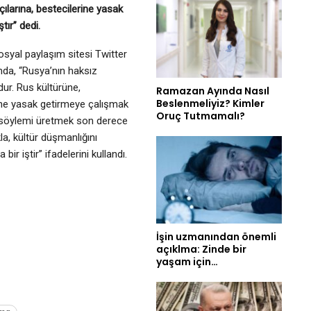
ılarına, bestecilerine yasak
ır” dedi.
yal paylaşım sitesi Twitter
mda, “Rusya’nın haksız
dur. Rus kültürüne,
Ramazan Ayında Nasıl
Beslenmeliyiz? Kimler
rine yasak getirmeye çalışmak
Oruç Tutmamalı?
t söylemi üretmek son derece
kla, kültür düşmanlığını
 bir iştir” ifadelerini kullandı.
İşin uzmanından önemli
açıklma: Zinde bir
yaşam için…