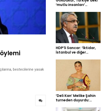
Gökbakar, Türkiye’deki
‘mutlu insanları’…
HDP’li Sancar: ‘İktidar,
Söylemi
İstanbul ve diğer…
ılarına, bestecilerine yasak
‘Deli Kan’ Melike Şahin
turneden duyurdu:…