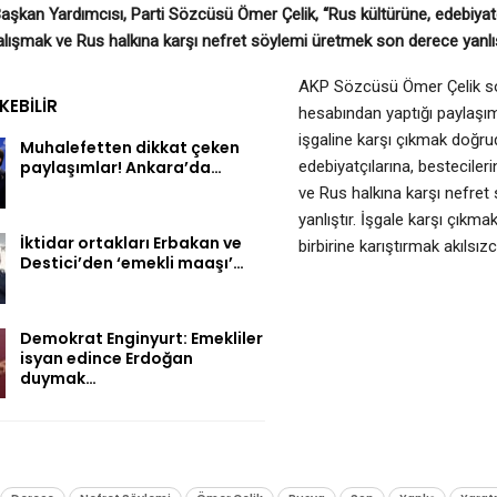
şkan Yardımcısı, Parti Sözcüsü Ömer Çelik, “Rus kültürüne, edebiyatç
lışmak ve Rus halkına karşı nefret söylemi üretmek son derece yanlışt
AKP Sözcüsü Ömer Çelik sos
EKEBILIR
hesabından yaptığı paylaşı
işgaline karşı çıkmak doğru
Muhalefetten dikkat çeken
paylaşımlar! Ankara’da…
edebiyatçılarına, bestecile
ve Rus halkına karşı nefre
yanlıştır. İşgale karşı çıkma
İktidar ortakları Erbakan ve
birbirine karıştırmak akılsızca
Destici’den ‘emekli maaşı’…
Demokrat Enginyurt: Emekliler
isyan edince Erdoğan
duymak…