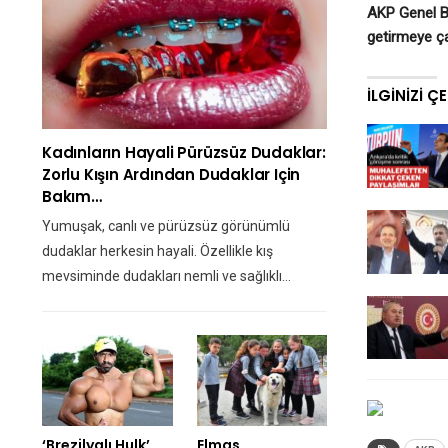
AKP Genel Ba
getirmeye ça
İLGINIZI Ç
Kadınların Hayali Pürüzsüz Dudaklar:
Zorlu Kışın Ardından Dudaklar Için
Bakım…
Yumuşak, canlı ve pürüzsüz görünümlü
dudaklar herkesin hayali. Özellikle kış
mevsiminde dudakları nemli ve sağlıklı…
‘Brezilyalı Hulk’
Elmas