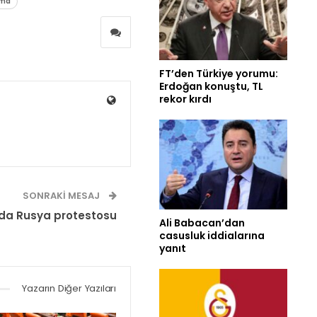
tma
FT’den Türkiye yorumu:
Erdoğan konuştu, TL
rekor kırdı
SONRAKI MESAJ
nda Rusya protestosu
Ali Babacan’dan
casusluk iddialarına
yanıt
Yazarın Diğer Yazıları