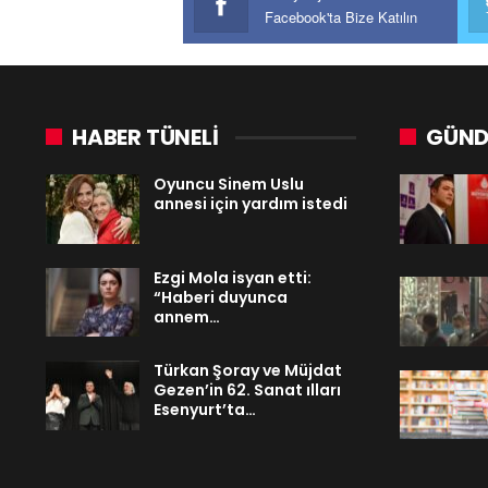
Facebook'ta Bize Katılın
HABER TÜNELİ
GÜND
Oyuncu Sinem Uslu
annesi için yardım istedi
Ezgi Mola isyan etti:
“Haberi duyunca
annem…
Türkan Şoray ve Müjdat
Gezen’in 62. Sanat ılları
Esenyurt’ta…