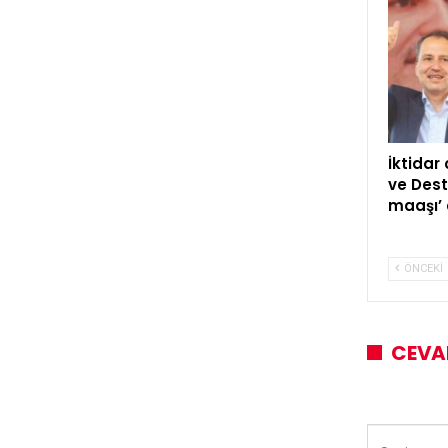
İktidar
ve Dest
maaşı’ 
ÖNCEKI
CEVA