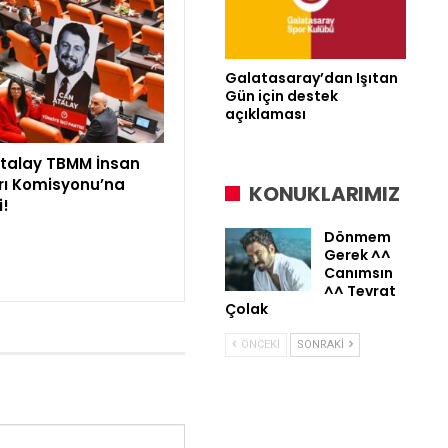
Galatasaray’dan Işıtan
Gün için destek
açıklaması
talay TBMM İnsan
rı Komisyonu’na
KONUKLARIMIZ
i!
Dönmem
Gerek ^^
Canımsın
^^ Tevrat
Çolak
ÖNCEKI
SONRAKI