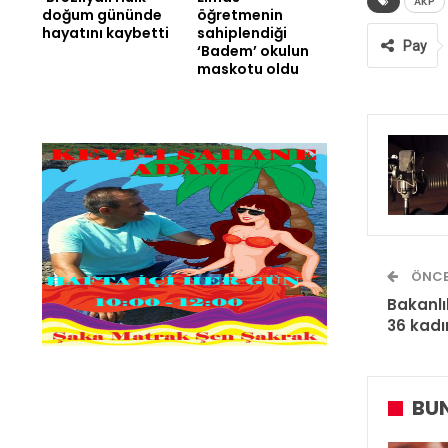
AKP
doğum gününde
öğretmenin
hayatını kaybetti
sahiplendiği
Pay
‘Badem’ okulun
maskotu oldu
ÖNCE
Bakanlık
36 kadı
BUN