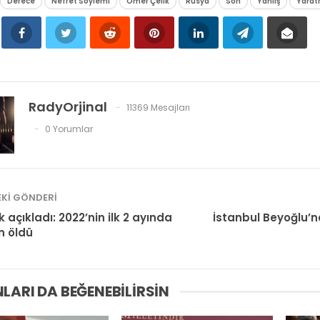
Derece
Nefret Söylemi
Ömer Çelik
Rusya
Son
Yanlış
Yara
RadyOrjinal
11369 Mesajları
0 Yorumlar
KI GÖNDERI
 açıkladı: 2022’nin ilk 2 ayında
İstanbul Beyoğlu’
n öldü
LARI DA BEĞENEBILIRSIN