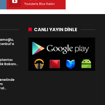
Youtube'ta Bize Katılın
CANLI YAYIN DINLE
mamoğlu,
stanbul’a
plantısı
lık Bakanı…
genelinde
im
ral…