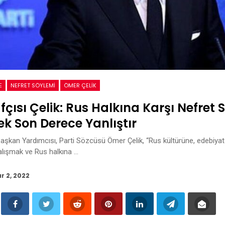
E
NEFRET SÖYLEMI
ÖMER ÇELIK
fçısı Çelik: Rus Halkına Karşı Nefret 
k Son Derece Yanlıştır
şkan Yardımcısı, Parti Sözcüsü Ömer Çelik, “Rus kültürüne, edebiyatç
alışmak ve Rus halkına …
r 2, 2022