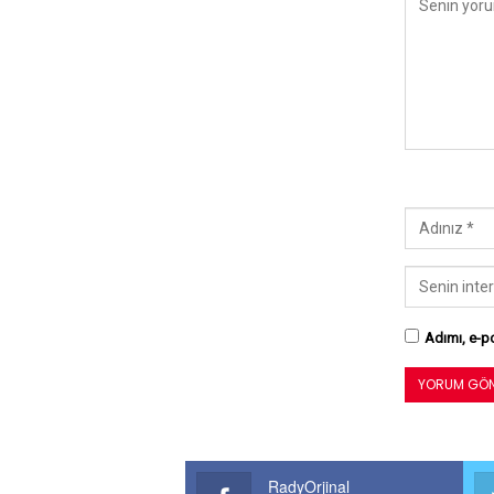
Adımı, e-po
RadyOrjinal