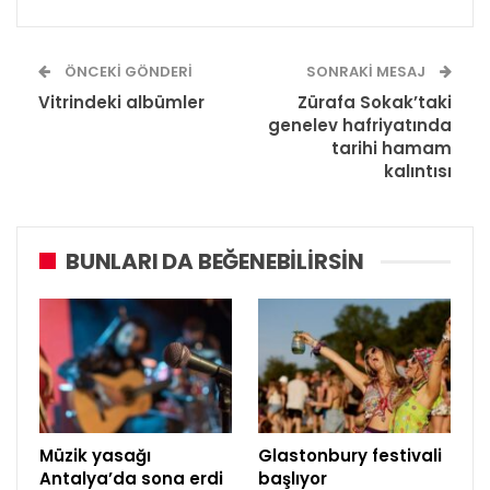
ÖNCEKI GÖNDERI
SONRAKI MESAJ
Vitrindeki albümler
Zürafa Sokak’taki
genelev hafriyatında
tarihi hamam
kalıntısı
BUNLARI DA BEĞENEBILIRSIN
Müzik yasağı
Glastonbury festivali
Antalya’da sona erdi
başlıyor