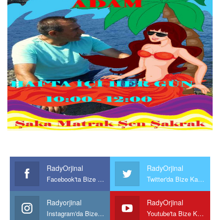
RadyOrjinal
RadyOrjinal
Facebook'ta Bize Katılın
Twitter'da Bize Katılın
Radyorjinal
RadyOrjinal
Instagram'da Bize katılın
Youtube'ta Bize Katılın