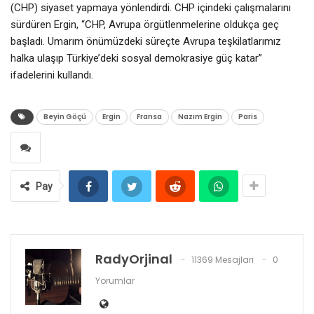
(CHP) siyaset yapmaya yönlendirdi. CHP içindeki çalışmalarını
sürdüren Ergin, “CHP, Avrupa örgütlenmelerine oldukça geç
başladı. Umarım önümüzdeki süreçte Avrupa teşkilatlarımız
halka ulaşıp Türkiye’deki sosyal demokrasiye güç katar”
ifadelerini kullandı.
Beyin Göçü
Ergin
Fransa
Nazım Ergin
Paris
Pay
RadyOrjinal
11369 Mesajları
0
Yorumlar