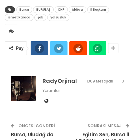
Bursa
BURULAŞ
CHP
iddiası
İl Başkanı
ismet Karaca
şok
yolsuzluk
Pay
RadyOrjinal
11369 Mesajları
0
Yorumlar
ÖNCEKI GÖNDERI
SONRAKI MESAJ
Bursa, Uludağ’da
Eğitim Sen, Bursa İl