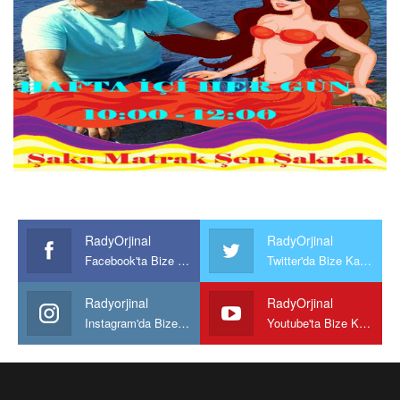
RadyOrjinal
RadyOrjinal
Facebook'ta Bize Katılın
Twitter'da Bize Katılın
Radyorjinal
RadyOrjinal
Instagram'da Bize katılın
Youtube'ta Bize Katılın