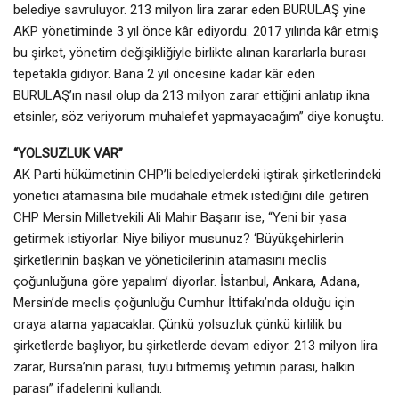
belediye savruluyor. 213 milyon lira zarar eden BURULAŞ yine
AKP yönetiminde 3 yıl önce kâr ediyordu. 2017 yılında kâr etmiş
bu şirket, yönetim değişikliğiyle birlikte alınan kararlarla burası
tepetakla gidiyor. Bana 2 yıl öncesine kadar kâr eden
BURULAŞ’ın nasıl olup da 213 milyon zarar ettiğini anlatıp ikna
etsinler, söz veriyorum muhalefet yapmayacağım” diye konuştu.
“YOLSUZLUK VAR”
AK Parti hükümetinin CHP’li belediyelerdeki iştirak şirketlerindeki
yönetici atamasına bile müdahale etmek istediğini dile getiren
CHP Mersin Milletvekili Ali Mahir Başarır ise, “Yeni bir yasa
getirmek istiyorlar. Niye biliyor musunuz? ‘Büyükşehirlerin
şirketlerinin başkan ve yöneticilerinin atamasını meclis
çoğunluğuna göre yapalım’ diyorlar. İstanbul, Ankara, Adana,
Mersin’de meclis çoğunluğu Cumhur İttifakı’nda olduğu için
oraya atama yapacaklar. Çünkü yolsuzluk çünkü kirlilik bu
şirketlerde başlıyor, bu şirketlerde devam ediyor. 213 milyon lira
zarar, Bursa’nın parası, tüyü bitmemiş yetimin parası, halkın
parası” ifadelerini kullandı.