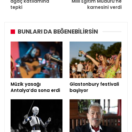
ağaç katliamına
Milli Eğitim Müdürü’ne
tepki
karnesini verdi
BUNLARI DA BEĞENEBILIRSIN
Müzik yasağı
Glastonbury festivali
Antalya’da sona erdi
başlıyor