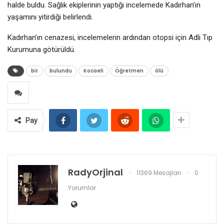
halde buldu. Sağlık ekiplerinin yaptığı incelemede Kadırhan’ın
yaşamını yitirdiği belirlendi.
Kadırhan’ın cenazesi, incelemelerin ardından otopsi için Adli Tıp
Kurumuna götürüldü.
bir
bulundu
Kocaeli
Öğretmen
ölü
Pay
RadyOrjinal
11369 Mesajları
0
Yorumlar