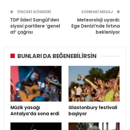
ÖNCEKI GÖNDERI
SONRAKI MESAJ
TDP lideri Sarıgül’den
Meteoroloji uyardı:
siyasi partilere ‘genel
Ege Denizi’nde fırtına
af’ çağrısı
bekleniyor
BUNLARI DA BEĞENEBILIRSIN
Müzik yasağı
Glastonbury festivali
Antalya’da sona erdi
başlıyor