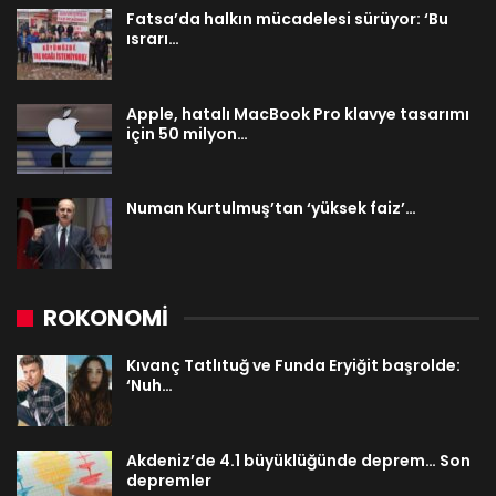
Fatsa’da halkın mücadelesi sürüyor: ‘Bu
ısrarı…
Apple, hatalı MacBook Pro klavye tasarımı
için 50 milyon…
Numan Kurtulmuş’tan ‘yüksek faiz’…
ROKONOMİ
Kıvanç Tatlıtuğ ve Funda Eryiğit başrolde:
‘Nuh…
Akdeniz’de 4.1 büyüklüğünde deprem… Son
depremler