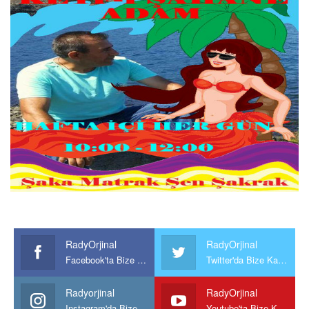
RadyOrjinal
RadyOrjinal
Facebook'ta Bize Katılın
Twitter'da Bize Katılın
Radyorjinal
RadyOrjinal
Instagram'da Bize katılın
Youtube'ta Bize Katılın