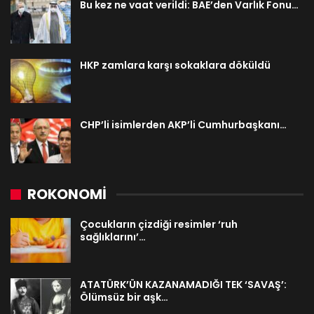
Bu kez ne vaat verildi: BAE’den Varlık Fonu…
HKP zamlara karşı sokaklara döküldü
CHP’li isimlerden AKP’li Cumhurbaşkanı…
ROKONOMİ
Çocukların çizdiği resimler ‘ruh
sağlıklarını’…
ATATÜRK’ÜN KAZANAMADIĞI TEK ‘SAVAŞ’:
Ölümsüz bir aşk…