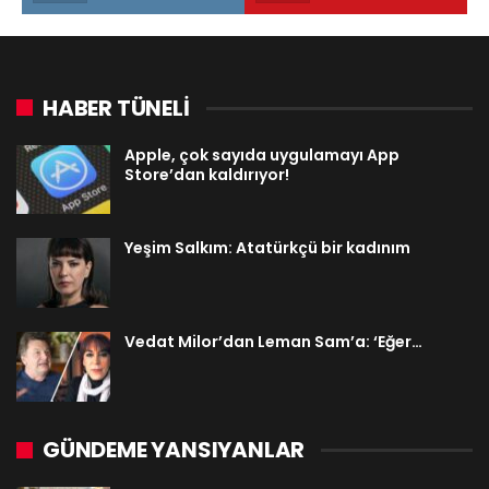
HABER TÜNELİ
Apple, çok sayıda uygulamayı App
Store’dan kaldırıyor!
Yeşim Salkım: Atatürkçü bir kadınım
Vedat Milor’dan Leman Sam’a: ‘Eğer…
GÜNDEME YANSIYANLAR