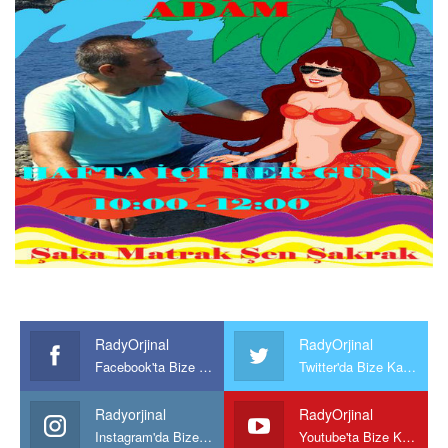
RadyOrjinal
RadyOrjinal
Facebook'ta Bize Katılın
Twitter'da Bize Katılın
Radyorjinal
RadyOrjinal
Instagram'da Bize katılın
Youtube'ta Bize Katılın