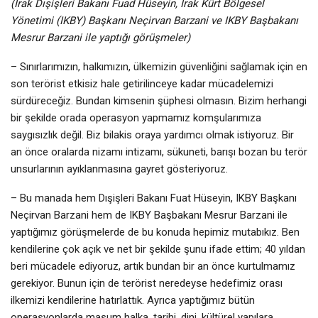
(Irak Dışişleri Bakanı Fuad Hüseyin, Irak Kürt Bölgesel
Yönetimi (IKBY) Başkanı Neçirvan Barzani ve IKBY Başbakanı
Mesrur Barzani ile yaptığı görüşmeler)
– Sınırlarımızın, halkımızın, ülkemizin güvenliğini sağlamak için en
son terörist etkisiz hale getirilinceye kadar mücadelemizi
sürdüreceğiz. Bundan kimsenin şüphesi olmasın. Bizim herhangi
bir şekilde orada operasyon yapmamız komşularımıza
saygısızlık değil. Biz bilakis oraya yardımcı olmak istiyoruz. Bir
an önce oralarda nizamı intizamı, sükuneti, barışı bozan bu terör
unsurlarının ayıklanmasına gayret gösteriyoruz.
– Bu manada hem Dışişleri Bakanı Fuat Hüseyin, IKBY Başkanı
Neçirvan Barzani hem de IKBY Başbakanı Mesrur Barzani ile
yaptığımız görüşmelerde de bu konuda hepimiz mutabıkız. Ben
kendilerine çok açık ve net bir şekilde şunu ifade ettim; 40 yıldan
beri mücadele ediyoruz, artık bundan bir an önce kurtulmamız
gerekiyor. Bunun için de terörist neredeyse hedefimiz orası
ilkemizi kendilerine hatırlattık. Ayrıca yaptığımız bütün
operasyonlarda masum halka, tarihi, dini, kültürel yapılara,