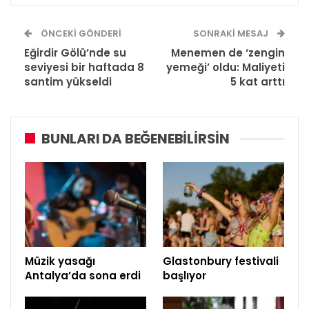
ÖNCEKI GÖNDERI
SONRAKI MESAJ
Eğirdir Gölü’nde su
Menemen de ‘zengin
seviyesi bir haftada 8
yemeği’ oldu: Maliyeti
santim yükseldi
5 kat arttı
BUNLARI DA BEĞENEBILIRSIN
Müzik yasağı
Glastonbury festivali
Antalya’da sona erdi
başlıyor