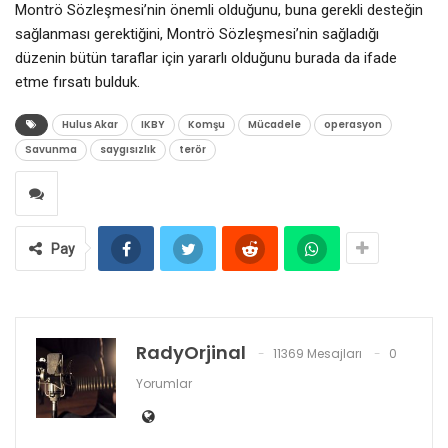
Montrö Sözleşmesi’nin önemli olduğunu, buna gerekli desteğin
sağlanması gerektiğini, Montrö Sözleşmesi’nin sağladığı
düzenin bütün taraflar için yararlı olduğunu burada da ifade
etme fırsatı bulduk.
Hulus Akar
IKBY
Komşu
Mücadele
operasyon
Savunma
saygısızlık
terör
Pay
RadyOrjinal
11369 Mesajları
0
Yorumlar