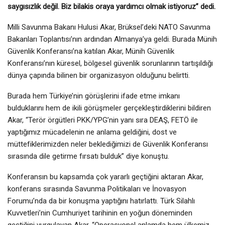
saygısızlık değil. Biz bilakis oraya yardımcı olmak istiyoruz” dedi.
Milli Savunma Bakanı Hulusi Akar, Brüksel’deki NATO Savunma
Bakanları Toplantısı’nın ardından Almanya’ya geldi. Burada Münih
Güvenlik Konferansı’na katılan Akar, Münih Güvenlik
Konferansı’nın küresel, bölgesel güvenlik sorunlarının tartışıldığı
dünya çapında bilinen bir organizasyon olduğunu belirtti.
Burada hem Türkiye’nin görüşlerini ifade etme imkanı
bulduklarını hem de ikili görüşmeler gerçekleştirdiklerini bildiren
Akar, “Terör örgütleri PKK/YPG’nin yanı sıra DEAŞ, FETÖ ile
yaptığımız mücadelenin ne anlama geldiğini, dost ve
müttefiklerimizden neler beklediğimizi de Güvenlik Konferansı
sırasında dile getirme fırsatı bulduk” diye konuştu.
Konferansın bu kapsamda çok yararlı geçtiğini aktaran Akar,
konferans sırasında Savunma Politikaları ve İnovasyon
Forumu’nda da bir konuşma yaptığını hatırlattı. Türk Silahlı
Kuvvetleri’nin Cumhuriyet tarihinin en yoğun döneminden
geçtiğini vurgulayan Akar, “Operasyonel anlamda hem ülkemiz