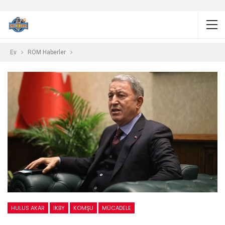
Ev
ROM Haberler
HULUS AKAR
IKBY
KOMŞU
MÜCADELE