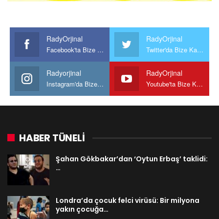
RadyOrjinal
RadyOrjinal
Facebook'ta Bize Katılın
Twitter'da Bize Katılın
Radyorjinal
RadyOrjinal
Instagram'da Bize katılın
Youtube'ta Bize Katılın
HABER TÜNELİ
Şahan Gökbakar’dan ‘Oytun Erbaş’ taklidi:
…
Londra’da çocuk felci virüsü: Bir milyona
yakın çocuğa…