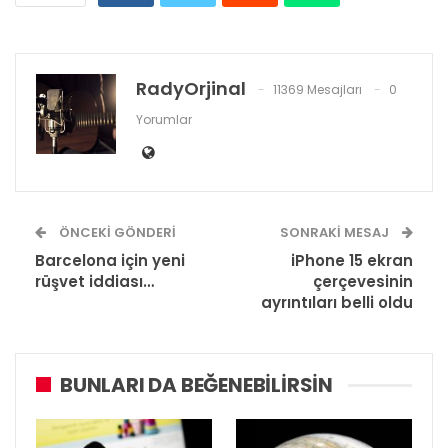
RadyOrjinal
11369 Mesajları
0
Yorumlar
ÖNCEKI GÖNDERI
SONRAKI MESAJ
Barcelona için yeni
iPhone 15 ekran
rüşvet iddiası…
çerçevesinin
ayrıntıları belli oldu
BUNLARI DA BEĞENEBILIRSIN