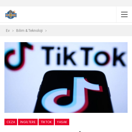
Ev
Bilim & Teknoloji
CEZA
İNGILTERE
TIKTOK
YASAK