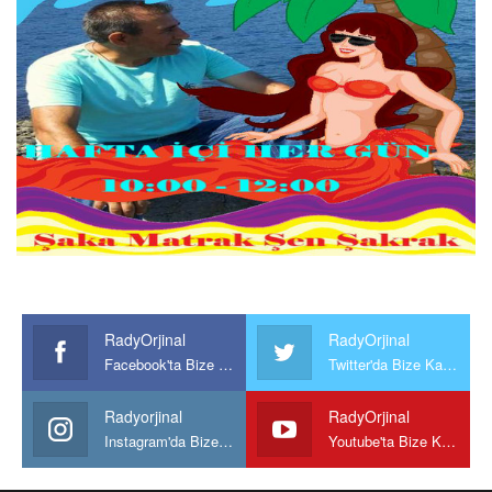
RadyOrjinal
RadyOrjinal
Facebook'ta Bize Katılın
Twitter'da Bize Katılın
Radyorjinal
RadyOrjinal
Instagram'da Bize katılın
Youtube'ta Bize Katılın