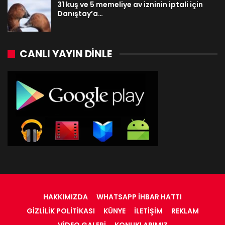
31 kuş ve 5 memeliye av izninin iptali için
Danıştay’a…
CANLI YAYIN DINLE
HAKKIMIZDA
WHATSAPP İHBAR HATTI
GIZLILIK POLITIKASI
KÜNYE
İLETIŞIM
REKLAM