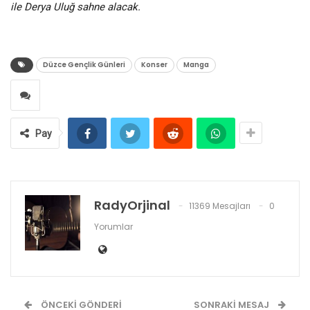
ile Derya Uluğ sahne alacak.
Düzce Gençlik Günleri
Konser
Manga
Pay
RadyOrjinal
11369 Mesajları
0
Yorumlar
ÖNCEKI GÖNDERI
SONRAKI MESAJ