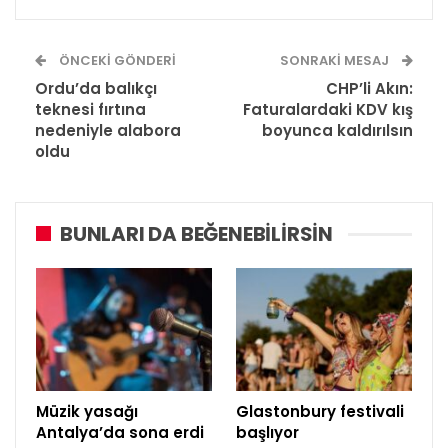
ÖNCEKI GÖNDERI
SONRAKI MESAJ
Ordu’da balıkçı
CHP’li Akın:
teknesi fırtına
Faturalardaki KDV kış
nedeniyle alabora
boyunca kaldırılsın
oldu
BUNLARI DA BEĞENEBILIRSIN
Müzik yasağı
Glastonbury festivali
Antalya’da sona erdi
başlıyor