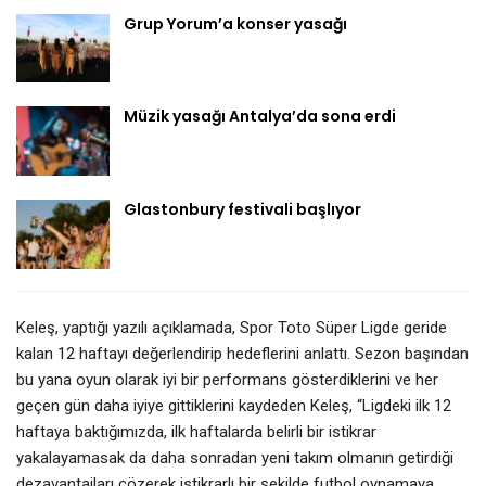
Grup Yorum’a konser yasağı
Müzik yasağı Antalya’da sona erdi
Glastonbury festivali başlıyor
Keleş, yaptığı yazılı açıklamada, Spor Toto Süper Ligde geride
kalan 12 haftayı değerlendirip hedeflerini anlattı. Sezon başından
bu yana oyun olarak iyi bir performans gösterdiklerini ve her
geçen gün daha iyiye gittiklerini kaydeden Keleş, “Ligdeki ilk 12
haftaya baktığımızda, ilk haftalarda belirli bir istikrar
yakalayamasak da daha sonradan yeni takım olmanın getirdiği
dezavantajları çözerek istikrarlı bir şekilde futbol oynamaya