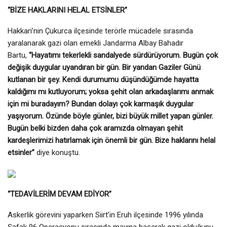
“
BİZE HAKLARINI HELAL ETSİNLER”
Hakkari’nin Çukurca ilçesinde terörle mücadele sırasında
yaralanarak gazi olan emekli Jandarma Albay Bahadır
Bartu,
“Hayatımı tekerlekli sandalyede sürdürüyorum. Bugün çok
değişik duygular uyandıran bir gün. Bir yandan Gaziler Günü
kutlanan bir şey. Kendi durumumu düşündüğümde hayatta
kaldığımı mı kutluyorum; yoksa şehit olan arkadaşlarımı anmak
için mi buradayım? Bundan dolayı çok karmaşık duygular
yaşıyorum. Özünde böyle günler, bizi büyük millet yapan günler.
Bugün belki bizden daha çok aramızda olmayan şehit
kardeşlerimizi hatırlamak için önemli bir gün. Bize haklarını helal
etsinler”
diye konuştu.
“
TEDAVİLERİM DEVAM EDİYOR”
Askerlik görevini yaparken Siirt’in Eruh ilçesinde 1996 yılında
Şafak 96 Operasyonu sırasında mayına basarak gazi olduğunu