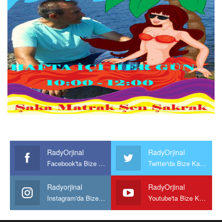
RadyOrjinal
RadyOrjinal
Facebook'ta Bize Katılın
Twitter'da Bize Katılın
Radyorjinal
RadyOrjinal
Instagram'da Bize katılın
Youtube'ta Bize Katılın