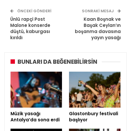
ÖNCEKI GÖNDERI
SONRAKI MESAJ
Ünlü rapçi Post
Kaan Boşnak ve
Malone konserde
Başak Ceylan’ın
düştü, kaburgası
boşanma davasına
kırıldı
yayın yasağı
BUNLARI DA BEĞENEBILIRSIN
Müzik yasağı
Glastonbury festivali
Antalya’da sona erdi
başlıyor