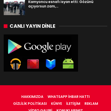
Kamyoncu esnafı isyan etti: Gözünü
açıyorsun zam,…
CANLI YAYIN DINLE
HAKKIMIZDA
WHATSAPP İHBAR HATTI
GIZLILIK POLITIKASI
KÜNYE
İLETIŞIM
REKLAM
VIDEO GALERI
KONUKLARIMIZ