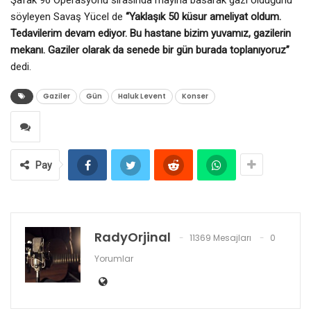
söyleyen Savaş Yücel de
“Yaklaşık 50 küsur ameliyat oldum.
Tedavilerim devam ediyor. Bu hastane bizim yuvamız, gazilerin
mekanı. Gaziler olarak da senede bir gün burada toplanıyoruz”
dedi.
Gaziler
Gün
Haluk Levent
Konser
Pay
RadyOrjinal
11369 Mesajları
0
Yorumlar