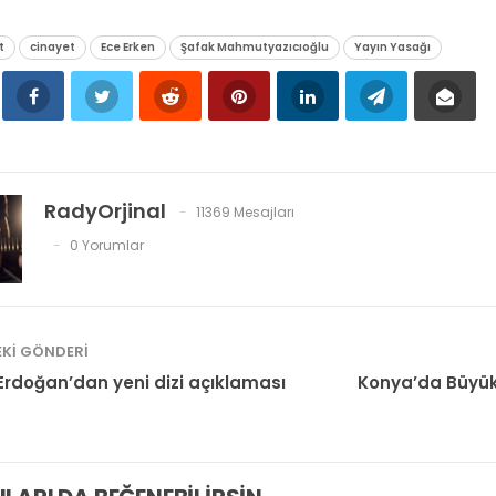
t
cinayet
Ece Erken
Şafak Mahmutyazıcıoğlu
Yayın Yasağı
RadyOrjinal
11369 Mesajları
0 Yorumlar
KI GÖNDERI
Erdoğan’dan yeni dizi açıklaması
Konya’da Büyükş