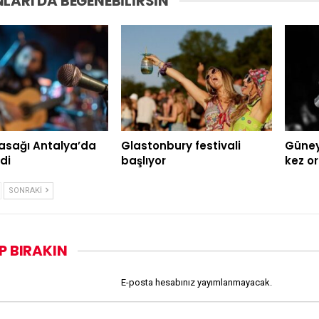
LARI DA BEĞENEBILIRSIN
asağı Antalya’da
Glastonbury festivali
Güney 
di
başlıyor
kez o
SONRAKI
P BIRAKIN
E-posta hesabınız yayımlanmayacak.