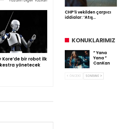
Yazarın Diğer Yazıları
CHP’li vekilden çarpıcı
iddialar: ‘Atış…
KONUKLARIMIZ
” Yana
Yana ”
Kore’de bir robot ilk
CanKan
rkestra yönetecek
ÖNCEKI
SONRAKI