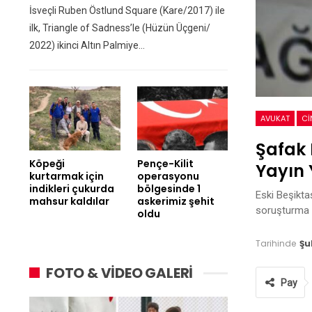
İsveçli Ruben Östlund Square (Kare/2017) ile
ilk, Triangle of Sadness’le (Hüzün Üçgeni/
2022) ikinci Altın Palmiye…
AVUKAT
CI
Şafak 
Köpeği
Pençe-Kilit
Yayın 
kurtarmak için
operasyonu
indikleri çukurda
bölgesinde 1
Eski Beşikta
mahsur kaldılar
askerimiz şehit
soruşturma 
oldu
Tarihinde
Şu
FOTO & VİDEO GALERİ
Pay