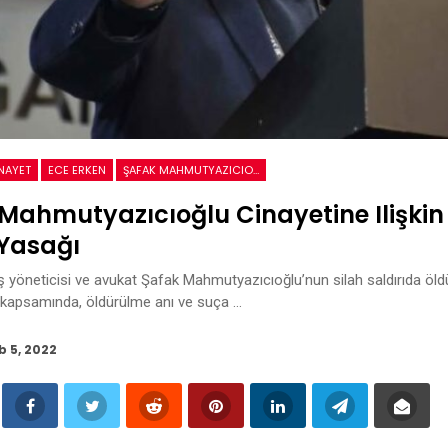
NAYET
ECE ERKEN
ŞAFAK MAHMUTYAZICIOĞLU
Mahmutyazıcıoğlu Cinayetine Ilişkin
Yasağı
ş yöneticisi ve avukat Şafak Mahmutyazıcıoğlu’nun silah saldırıda öldü
kapsamında, öldürülme anı ve suça …
b 5, 2022