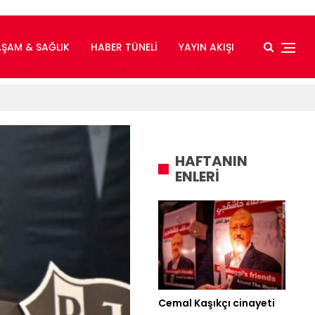
AŞAM & SAĞLIK
HABER TÜNELI
YAYIN AKIŞI
HAFTANIN
ENLERİ
Cemal Kaşıkçı cinayeti