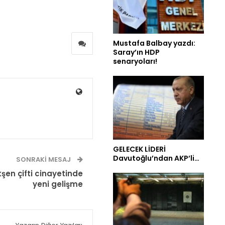
Mustafa Balbay yazdı:
Saray’ın HDP
senaryoları!
GELECEK LİDERİ
Davutoğlu’ndan AKP’li…
SONRAKI MESAJ
en çifti cinayetinde
yeni gelişme