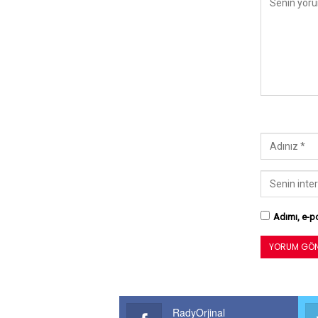
Adımı, e-po
RadyOrjinal