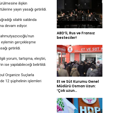
ürülmesine ilişkin
rine yayın yasağı getirildi.
ğradığı silahlı saldırıda
rma devam ediyor.
ABD’li, Rus ve Fransız
ahmutyazıcıoğlu’nun
besteciler!
u eylemin gerçekleşme
sağı getirildi.
ili yorum, tartışma, eleştiri,
in ise yapılabileceği belirtildi.
nbul Organize Suçlarla
 12 şüphelinin işlemleri
Et ve Süt Kurumu Genel
Müdürü Osman Uzun:
‘Çok uzun…