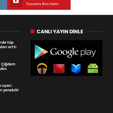
Youtube'ta Bize Katılın
CANLI YAYIN DINLE
nde tüp
arı arttı
u Çiğdem
tubu
 uyarı:
ı yenebilir