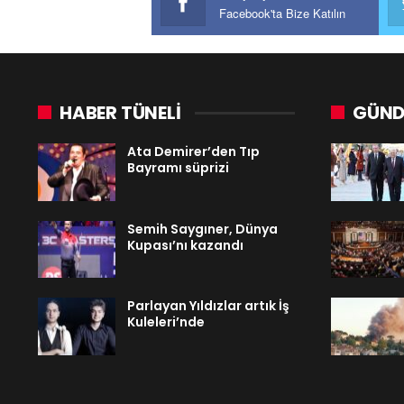
Facebook'ta Bize Katılın
HABER TÜNELİ
GÜND
Ata Demirer’den Tıp
Bayramı süprizi
Semih Saygıner, Dünya
Kupası’nı kazandı
Parlayan Yıldızlar artık İş
Kuleleri’nde