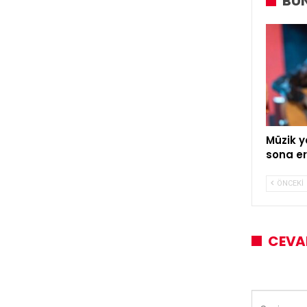
BUN
Müzik y
sona er
ÖNCEKI
CEVA