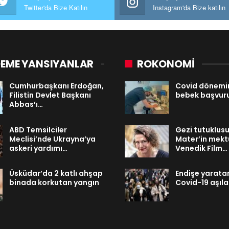
Twitter'da Bize Katılın
Instagram'da Bize katılın
EME YANSIYANLAR
ROKONOMİ
Cumhurbaşkanı Erdoğan,
Covid dönemi
Filistin Devlet Başkanı
bebek başvurul
Abbas’ı…
ABD Temsilciler
Gezi tutuklus
Meclisi’nde Ukrayna’ya
Mater’in mek
askeri yardımı…
Venedik Film…
Üsküdar’da 2 katlı ahşap
Endişe yaratan
binada korkutan yangın
Covid-19 aşılar