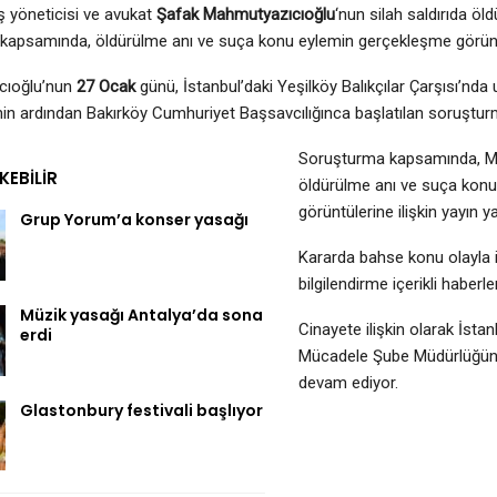
ş yöneticisi ve avukat
Şafak Mahmutyazıcıoğlu
‘nun silah saldırıda öld
apsamında, öldürülme anı ve suça konu eylemin gerçekleşme görüntüle
cıoğlu’nun
27 Ocak
günü, İstanbul’daki Yeşilköy Balıkçılar Çarşısı’nda u
in ardından Bakırköy Cumhuriyet Başsavcılığınca başlatılan soruştu
Soruşturma kapsamında, M
EKEBILIR
öldürülme anı ve suça kon
görüntülerine ilişkin yayın ya
Grup Yorum’a konser yasağı
Kararda bahse konu olayla ilg
bilgilendirme içerikli haberler
Müzik yasağı Antalya’da sona
Cinayete ilişkin olarak İsta
erdi
Mücadele Şube Müdürlüğünde
devam ediyor.
Glastonbury festivali başlıyor