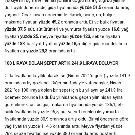
Türkiye’nin üç haneli enflasyonlara doğru hızla gittiği bu yılın ilk
dört aylık döneminde, gıda fiyatlarında
yüzde 51,5
oranında artış
yaşandı. Ocak-nisan döneminde ekmek, pirinç, un, bulgur,
makarna fiyatları
yüzde 49,2
oranında arttı. Et ve balık fiyatları
yüzde 37,5
, süt, süt ürünleri ve yumurta fiyatları yüzde
16,6
, yağ
fiyatları
yüzde 25
, meyve fiyatları
yüzde 123,
sebze fiyatları
yüzde 138
, bakliyat fiyatları
yüzde 18,5
, diğer gıda maddelerinin
fiyatları da
yüzde 23,3
oranında arttı.
100 LİRAYA DOLAN SEPET ARTIK 241,9 LİRAYA DOLUYOR
Gıda fiyatlarında yıllık olarak ise (Nisan 2021’e göre) yüzde 141,9
oranında artış gözlendi. Diğer bir ifadeyle vatandaşlar, Nisan
2021’de 100 liraya dolan bir sepet için bu yıl aynı ay 241,9 lira
ödemek zorunda kaldı. Bu yıl nisanda, geçen yılın nisan ayına
göre ekmek, un, bulgur, makarna fiyatlarında yüzde 136,1, et-
balık fiyatlarında yüzde 96,5, süt ve süt ürünleri ile yumurta
fiyatlarında yüzde 80,9 oranında artış oldu. Bir yıl öncesine göre
yağ fiyatları yüzde 114,6 oranında arttı. Meyve fiyatları yüzde
268, sebze fiyatları ise yüzde 380 oranında artış gösterdi.