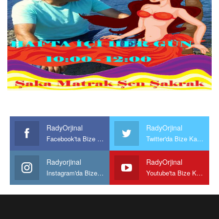
RadyOrjinal
RadyOrjinal
Facebook'ta Bize Katılın
Twitter'da Bize Katılın
Radyorjinal
RadyOrjinal
Instagram'da Bize katılın
Youtube'ta Bize Katılın