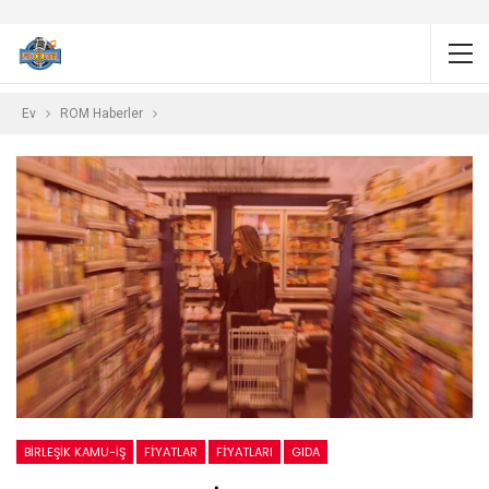
Ev
ROM Haberler
BIRLEŞIK KAMU-İŞ
FİYATLAR
FİYATLARI
GIDA