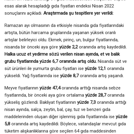
esas alarak hesapladığı gıda fiyatları endeksi Nisan 2022
sonuçlarını açıkladı.
Araştırmada şu tespitlere yer verildi:
Ramazan ayı olmasının da etkisiyle nisanda gıda fiyatlarındaki
artışta, bütün harcama gruplarında yaşanan yüksek oranlı
artışlar belirleyici oldu. Ekmek, pirinç, un, bulgur fiyatlarında,
nisanda bir önceki aya göre
yüzde 2,2
oranında artış kaydedildi.
Halka ucuz et yedirme sözü verilen nisan ayında, et ve balık
grubu fiyatlarında yüzde 6,7 oranında artış oldu.
Nisanda süt ve
süt ürünleri ile yumurta grubu fiyatları ise
yüzde 12,1
oranında
yükseldi. Yağ fiyatlarında ise
yüzde 8,7
oranında artış yaşandı.
Meyve fiyatlarının
yüzde 47,4
oranında arttığı nisanda sebze
fiyatlarında, bir önceki aya göre ortalama
yüzde 28,7
oranında
yükseliş gözlendi. Bakliyat fiyatlarının
yüzde 7,3
oranında arttığı
nisan ayında, salça, zeytin, bal, çay, tuz ve benzeri gıda
maddelerinden oluşan diğer işlenmiş gıda fiyatlarında ise
yüzde
5,8
oranında artış kaydedildi. Böylece, vatandaşlar mevcut gıda
tüketim alışkanlıklarına göre seçilen 64 gıda maddesinden