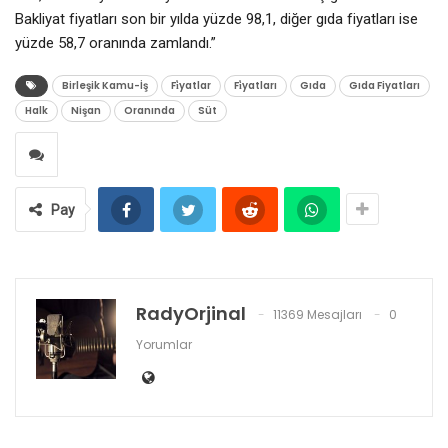
Bakliyat fiyatları son bir yılda yüzde 98,1, diğer gıda fiyatları ise
yüzde 58,7 oranında zamlandı.”
Birleşik Kamu-İş
Fi̇yatlar
Fi̇yatları
Gıda
Gıda Fiyatları
Halk
Nişan
Oranında
Süt
Pay
RadyOrjinal
11369 Mesajları
0
Yorumlar