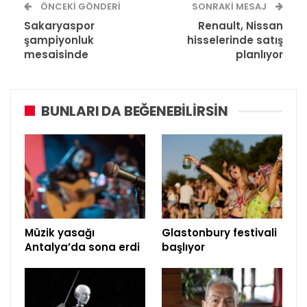
ÖNCEKI GÖNDERI
SONRAKI MESAJ
Sakaryaspor
Renault, Nissan
şampiyonluk
hisselerinde satış
mesaisinde
planlıyor
BUNLARI DA BEĞENEBILIRSIN
Müzik yasağı
Glastonbury festivali
Antalya’da sona erdi
başlıyor